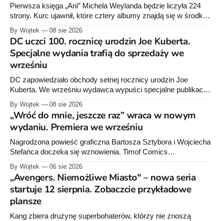
Pierwsza księga „Arii” Michela Weylanda będzie liczyła 224
strony. Kurc ujawnił, które cztery albumy znajdą się w środku i
zapowiedział około 30 stron dodatków.
By Wojtek
08 sie 2026
DC uczci 100. rocznicę urodzin Joe Kuberta.
Specjalne wydania trafią do sprzedaży we
wrześniu
DC zapowiedziało obchody setnej rocznicy urodzin Joe
Kuberta. We wrześniu wydawca wypuści specjalne publikacje
poświęcone twórcy „Sgt. Rocka”, z których dwie trafią do
By Wojtek
08 sie 2026
sprzedaży niemal dokładnie w dniu jego urodzin.
„Wróć do mnie, jeszcze raz” wraca w nowym
wydaniu. Premiera we wrześniu
Nagrodzona powieść graficzna Bartosza Sztybora i Wojciecha
Stefańca doczeka się wznowienia. Timof Comics
przygotowuje nową edycję albumu „Wróć do mnie, jeszcze
By Wojtek
06 sie 2026
raz”, którego pierwsze wydanie ukazało się w 2015 roku.
„Avengers. Niemożliwe Miasto" – nowa seria
startuje 12 sierpnia. Zobaczcie przykładowe
plansze
Kang zbiera drużynę superbohaterów, którzy nie znoszą