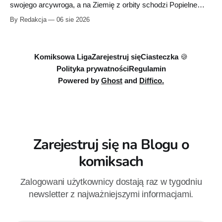
swojego arcywroga, a na Ziemię z orbity schodzi Popielne
Przymierze z królem Arturem na czele. Pierwszy tom nowej
By Redakcja
06 sie 2026
serii Avengers autorstwa Jeda MacKaya trafia do sklepów 12
sierpnia. Rzućcie okiem na przykładowe plansze.
Komiksowa Liga
Zarejestruj się
Ciasteczka 🍪
Polityka prywatności
Regulamin
Powered by
Ghost
and
Diffico.
Zarejestruj się na Blogu o
komiksach
Zalogowani użytkownicy dostają raz w tygodniu
newsletter z najważniejszymi informacjami.