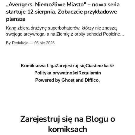
raz”, którego pierwsze wydanie ukazało się w 2015 roku.
„Avengers. Niemożliwe Miasto" – nowa seria
startuje 12 sierpnia. Zobaczcie przykładowe
plansze
Kang zbiera drużynę superbohaterów, którzy nie znoszą
swojego arcywroga, a na Ziemię z orbity schodzi Popielne
Przymierze z królem Arturem na czele. Pierwszy tom nowej
By Redakcja
06 sie 2026
serii Avengers autorstwa Jeda MacKaya trafia do sklepów 12
sierpnia. Rzućcie okiem na przykładowe plansze.
Komiksowa Liga
Zarejestruj się
Ciasteczka 🍪
Polityka prywatności
Regulamin
Powered by
Ghost
and
Diffico.
Zarejestruj się na Blogu o
komiksach