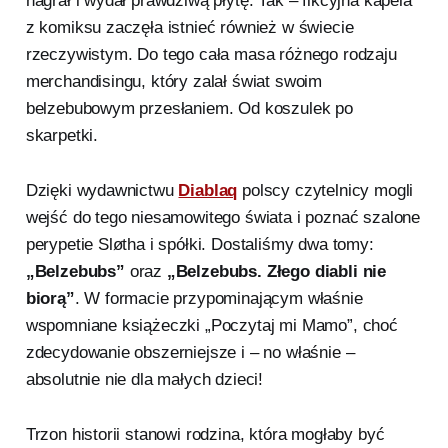
nagrał i wydał prawdziwą płytę. Tak – fikcyjna kapela
z komiksu zaczęła istnieć również w świecie
rzeczywistym. Do tego cała masa różnego rodzaju
merchandisingu, który zalał świat swoim
belzebubowym przesłaniem. Od koszulek po
skarpetki.
Dzięki wydawnictwu
Diablaq
polscy czytelnicy mogli
wejść do tego niesamowitego świata i poznać szalone
perypetie Sløtha i spółki. Dostaliśmy dwa tomy:
„Belzebubs”
oraz
„Belzebubs. Złego diabli nie
biorą”
. W formacie przypominającym właśnie
wspomniane książeczki „Poczytaj mi Mamo”, choć
zdecydowanie obszerniejsze i – no właśnie –
absolutnie nie dla małych dzieci!
Trzon historii stanowi rodzina, która mogłaby być