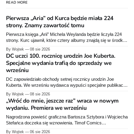
READ MORE
Pierwsza „Aria” od Kurca będzie miała 224
strony. Znamy zawartość tomu
Pierwsza księga „Arii” Michela Weylanda będzie liczyła 224
strony. Kurc ujawnił, które cztery albumy znajdą się w środku i
zapowiedział około 30 stron dodatków.
By Wojtek
08 sie 2026
DC uczci 100. rocznicę urodzin Joe Kuberta.
Specjalne wydania trafią do sprzedaży we
wrześniu
DC zapowiedziało obchody setnej rocznicy urodzin Joe
Kuberta. We wrześniu wydawca wypuści specjalne publikacje
poświęcone twórcy „Sgt. Rocka”, z których dwie trafią do
By Wojtek
08 sie 2026
sprzedaży niemal dokładnie w dniu jego urodzin.
„Wróć do mnie, jeszcze raz” wraca w nowym
wydaniu. Premiera we wrześniu
Nagrodzona powieść graficzna Bartosza Sztybora i Wojciecha
Stefańca doczeka się wznowienia. Timof Comics
przygotowuje nową edycję albumu „Wróć do mnie, jeszcze
By Wojtek
06 sie 2026