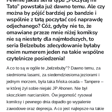
Tato” powstała już dawno temu. Ale czy
można by pójść bardziej po bandzie i
wspólnie z tatą poczytać coś naprawdę
odjechanego? Cóż, gdyby nie to, że
omawiane przeze mnie niżej komiksy
nie są niestety dla najmłodszych, to
seria Belzebubs zdecydowanie byłaby
moim numerem jeden na takie wspólne
czytelnicze posiedzenia!
A co to są w ogóle te „belzebuby”? Dawno temu, za
siedmioma lasami, za siedemdziesioma jeziorami i
jednym morzem, była taka fińska osada – Tampere –
w której żył sobie niejaki JP Ahonen. Nie był
skoczkiem narciarskim. Ów jegomość rysował
komiksy i pewnego dnia dopadło go wypalenie
zawodowe oraz depresja. A co jest najlepsze na takie