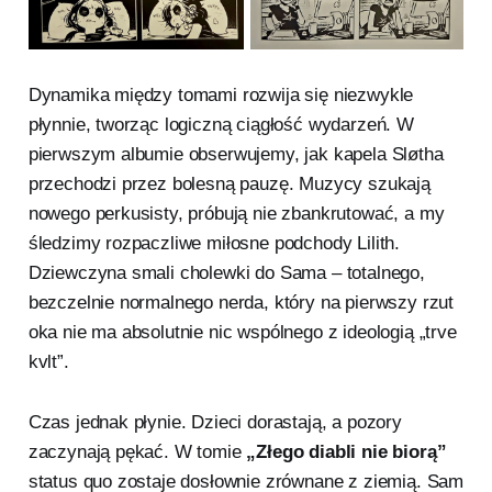
Dynamika między tomami rozwija się niezwykle
płynnie, tworząc logiczną ciągłość wydarzeń. W
pierwszym albumie obserwujemy, jak kapela Sløtha
przechodzi przez bolesną pauzę. Muzycy szukają
nowego perkusisty, próbują nie zbankrutować, a my
śledzimy rozpaczliwe miłosne podchody Lilith.
Dziewczyna smali cholewki do Sama – totalnego,
bezczelnie normalnego nerda, który na pierwszy rzut
oka nie ma absolutnie nic wspólnego z ideologią „trve
kvlt”.
Czas jednak płynie. Dzieci dorastają, a pozory
zaczynają pękać. W tomie
„Złego diabli nie biorą”
status quo zostaje dosłownie zrównane z ziemią. Sam