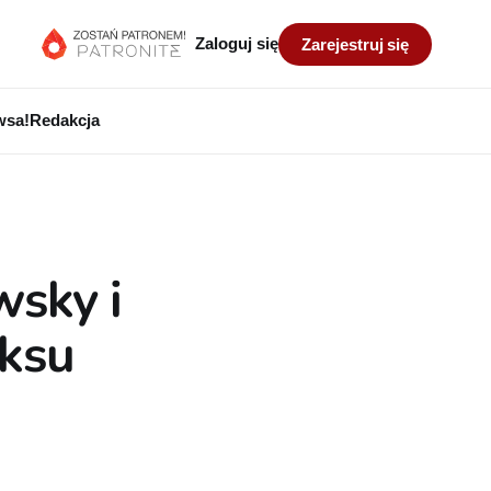
Zaloguj się
Zarejestruj się
wsa!
Redakcja
wsky i
iksu