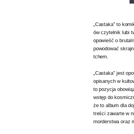
„Castaka” to komik
ów czytelnik lubi
opowieść o bruta
powodować skrajne
tchem.
„Castaka” jest op
opisanych w kultow
to pozycja obowią
wstęp do kosmiczn
że to album dla d
treści zawarte w 
morderstwa oraz m