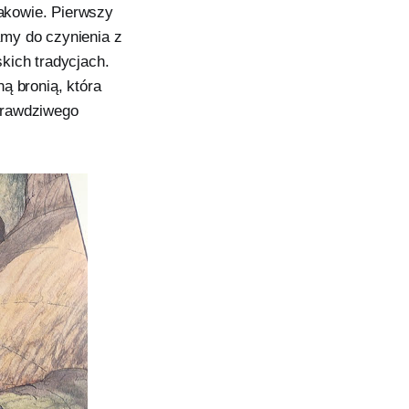
akowie. Pierwszy
amy do czynienia z
skich tradycjach.
ą bronią, która
prawdziwego
.