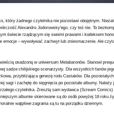
s, który żadnego czytelnika nie pozostawi obojętnym. Niezal
 twórczość Alexandro Jodorowsky'ego, czy też nie. To bezko
lnym świecie rządzącym się swoimi prawami i kodeksem ho
 emocje – wywoływać zachwyt lub zniesmaczenie. Ale czyta
owieścią osadzoną w uniwersum Metabaronów. Stanowi prequ
ej sadze chilijskiego scenarzysty. Dla wszystkich fanów jeg
zkowa, przybliżająca genezę rodu Castaków. Dla pozostałyc
ej sagi i zachętę do sięgnięcia po pozostałe albumy. Należy 
ojrzałego czytelnika. Zresztą sam wydawca (Scream Comics) 
niniejszym albumie skierowane są do osób powyżej 18 roku ży
oralnie wątpliwe zagrania są tu na porządku dziennym.