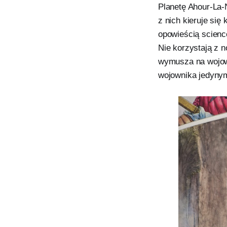
Planetę Ahour-La-
z nich kieruje si
opowieścią scienc
Nie korzystają z n
wymusza na wojown
wojownika jedyny