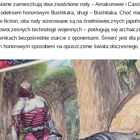
Naine zamieszkują dwa zwaśnione rody – Amakurowie i Cast
ę kodeksem honorowym Bushikara, drugi – Bushitaka. Choć m
e-fiction, oba rody wzorowane są na średniowiecznych japoń
owoczesnych technologii wojennych – posługują się archaiczn
ikach bezpośrednie starcie z oponentami. Śmierć jest dla 
m honorowym sposobem na opuszczenie świata doczesnego