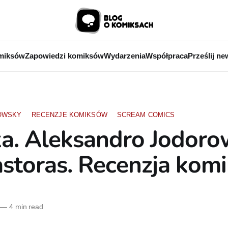
miksów
Zapowiedzi komiksów
Wydarzenia
Współpraca
Prześlij ne
OWSKY
RECENZJE KOMIKSÓW
SCREAM COMICS
a. Aleksandro Jodoro
storas. Recenzja kom
—
4 min read