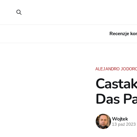
Recenzje ko
ALEJANDRO JODOR
Castak
Das Pa
Wojtek
13 paź 2023