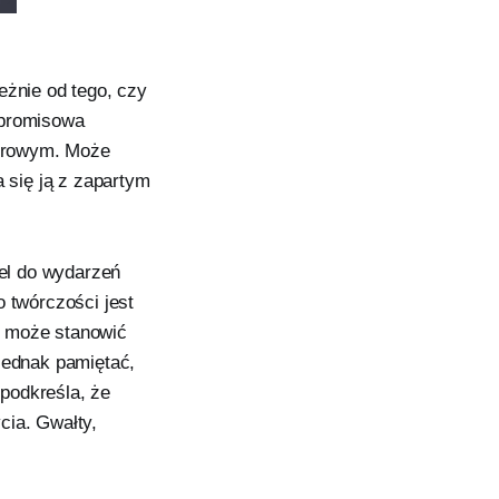
eżnie od tego, czy
mpromisowa
norowym. Może
 się ją z zapartym
el do wydarzeń
o twórczości jest
h może stanowić
jednak pamiętać,
podkreśla, że
cia. Gwałty,