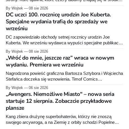
zapowiedział około 30 stron dodatków.
By Wojtek
08 sie 2026
DC uczci 100. rocznicę urodzin Joe Kuberta.
Specjalne wydania trafią do sprzedaży we
wrześniu
DC zapowiedziało obchody setnej rocznicy urodzin Joe
Kuberta. We wrześniu wydawca wypuści specjalne publikacje
poświęcone twórcy „Sgt. Rocka”, z których dwie trafią do
By Wojtek
08 sie 2026
sprzedaży niemal dokładnie w dniu jego urodzin.
„Wróć do mnie, jeszcze raz” wraca w nowym
wydaniu. Premiera we wrześniu
Nagrodzona powieść graficzna Bartosza Sztybora i Wojciecha
Stefańca doczeka się wznowienia. Timof Comics
przygotowuje nową edycję albumu „Wróć do mnie, jeszcze
By Wojtek
06 sie 2026
raz”, którego pierwsze wydanie ukazało się w 2015 roku.
„Avengers. Niemożliwe Miasto" – nowa seria
startuje 12 sierpnia. Zobaczcie przykładowe
plansze
Kang zbiera drużynę superbohaterów, którzy nie znoszą
swojego arcywroga, a na Ziemię z orbity schodzi Popielne
Przymierze z królem Arturem na czele. Pierwszy tom nowej