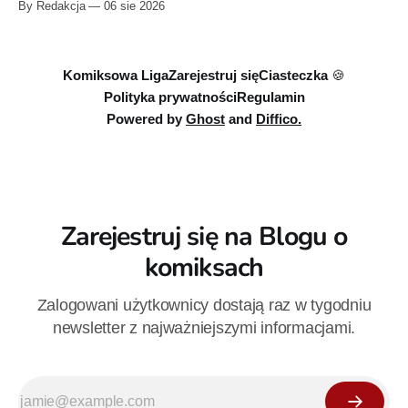
By Redakcja
06 sie 2026
serii Avengers autorstwa Jeda MacKaya trafia do sklepów 12
sierpnia. Rzućcie okiem na przykładowe plansze.
Komiksowa Liga
Zarejestruj się
Ciasteczka 🍪
Polityka prywatności
Regulamin
Powered by
Ghost
and
Diffico.
Zarejestruj się na Blogu o
komiksach
Zalogowani użytkownicy dostają raz w tygodniu
newsletter z najważniejszymi informacjami.