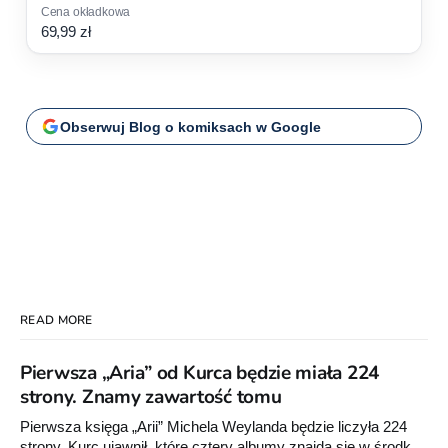
69,99 zł
Obserwuj Blog o komiksach w Google
READ MORE
Pierwsza „Aria” od Kurca będzie miała 224
strony. Znamy zawartość tomu
Pierwsza księga „Arii” Michela Weylanda będzie liczyła 224
strony. Kurc ujawnił, które cztery albumy znajdą się w środku i