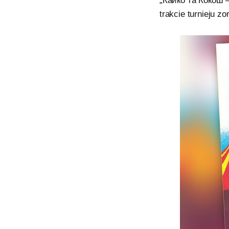
„Кайко та Кокош – 
trakcie turnieju z