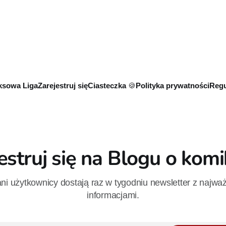
tórych dwie trafią do
do mnie, jeszcze raz”, którego
niemal dokładnie w dniu jego
wydanie ukazało się w 2015 ro
sowa Liga
Zarejestruj się
Ciasteczka 🍪
Polityka prywatności
Regu
estruj się na Blogu o kom
i użytkownicy dostają raz w tygodniu newsletter z najwa
informacjami.