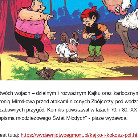
 dwóch wojach – dzielnym i rozważnym Kajku oraz żarłoczn
ronią Mirmiłowa przed atakami niecnych Zbójcerzy pod wod
abawnych przygód. Komiks powstawał w latach 70. i 80. XX w
opisma młodzieżowego Świat Młodych" - pisze wydawca.
st tutaj:
https://wydawnictwoegmont.pl/kajko-i-kokosz-pdf.h