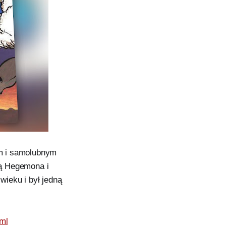
ym i samolubnym
zą Hegemona i
ieku i był jedną
tml