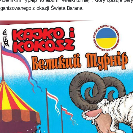
Великий турнір” to album "Wielki turniej", który opisuje per
organizowanego z okazji Święta Barana.