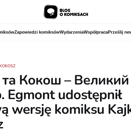
miksów
Zapowiedzi komiksów
Wydarzenia
Współpraca
Prześlij ne
 KOKOSZ
 та Кокош – Великий
. Egmont udostępnił
ą wersję komiksu Kajk
z