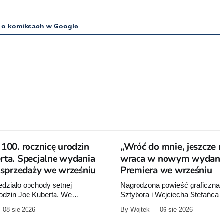
 o komiksach w Google
 100. rocznicę urodzin
„Wróć do mnie, jeszcze 
rta. Specjalne wydania
wraca w nowym wydani
o sprzedaży we wrześniu
Premiera we wrześniu
działo obchody setnej
Nagrodzona powieść graficzna
rodzin Joe Kuberta. We
Sztybora i Wojciecha Stefańc
ydawca wypuści specjalne
się wznowienia. Timof Comics
08 sie 2026
By Wojtek
06 sie 2026
poświęcone twórcy „Sgt.
przygotowuje nową edycję al