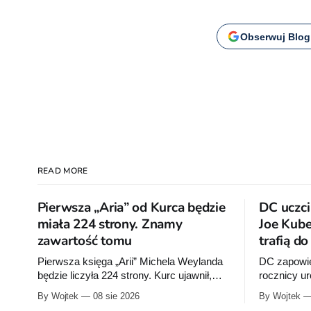
Obserwuj Blog
READ MORE
Pierwsza „Aria” od Kurca będzie
DC uczci
miała 224 strony. Znamy
Joe Kube
zawartość tomu
trafią d
Pierwsza księga „Arii” Michela Weylanda
DC zapowie
będzie liczyła 224 strony. Kurc ujawnił,
rocznicy u
które cztery albumy znajdą się w środku i
wrześniu w
By Wojtek
08 sie 2026
By Wojtek
zapowiedział około 30 stron dodatków.
publikacje 