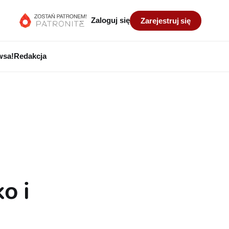
Zaloguj się
Zarejestruj się
wsa!
Redakcja
o i