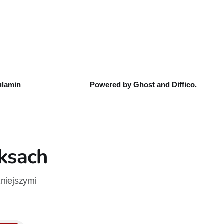
 pierwsze
Pierwszy tom nowej serii Avengers
ku.
autorstwa Jeda MacKaya trafia do
sklepów 12 sierpnia. Rzućcie okiem na
przykładowe plansze.
lamin
Powered by
Ghost
and
Diffico.
iksach
żniejszymi