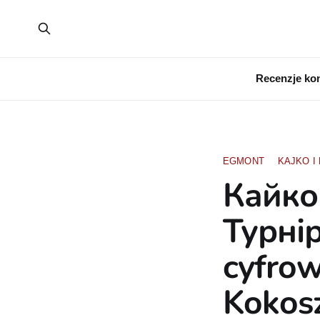
Recenzje ko
EGMONT
KAJKO I
Кайко
Турнір
cyfrow
Kokos