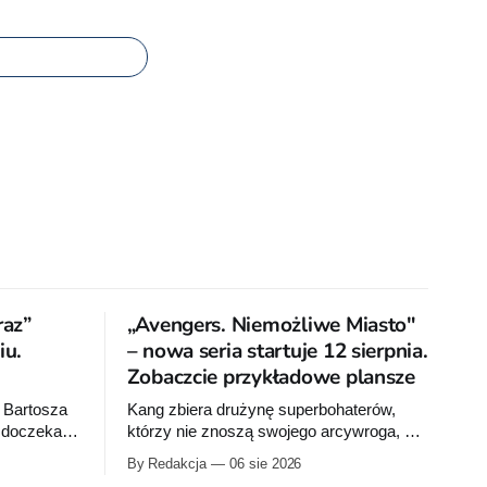
raz”
„Avengers. Niemożliwe Miasto"
u.
– nowa seria startuje 12 sierpnia.
Zobaczcie przykładowe plansze
 Bartosza
Kang zbiera drużynę superbohaterów,
a doczeka
którzy nie znoszą swojego arcywroga, a
na Ziemię z orbity schodzi Popielne
By Redakcja
06 sie 2026
bumu „Wróć
Przymierze z królem Arturem na czele.