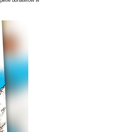
ypetie bohaterów w