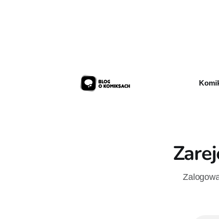
Rocka”, z k
sprzedaży 
urodzin.
Komik
Zarej
Zalogowan