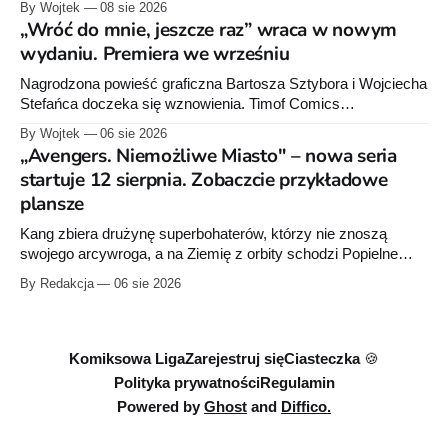
By Wojtek
08 sie 2026
sprzedaży niemal dokładnie w dniu jego urodzin.
„Wróć do mnie, jeszcze raz” wraca w nowym
wydaniu. Premiera we wrześniu
Nagrodzona powieść graficzna Bartosza Sztybora i Wojciecha
Stefańca doczeka się wznowienia. Timof Comics
przygotowuje nową edycję albumu „Wróć do mnie, jeszcze
By Wojtek
06 sie 2026
raz”, którego pierwsze wydanie ukazało się w 2015 roku.
„Avengers. Niemożliwe Miasto" – nowa seria
startuje 12 sierpnia. Zobaczcie przykładowe
plansze
Kang zbiera drużynę superbohaterów, którzy nie znoszą
swojego arcywroga, a na Ziemię z orbity schodzi Popielne
Przymierze z królem Arturem na czele. Pierwszy tom nowej
By Redakcja
06 sie 2026
serii Avengers autorstwa Jeda MacKaya trafia do sklepów 12
sierpnia. Rzućcie okiem na przykładowe plansze.
Komiksowa Liga
Zarejestruj się
Ciasteczka 🍪
Polityka prywatności
Regulamin
Powered by
Ghost
and
Diffico.