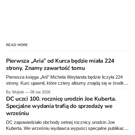
READ MORE
Pierwsza „Aria” od Kurca będzie miała 224
strony. Znamy zawartość tomu
Pierwsza księga „Arii” Michela Weylanda będzie liczyła 224
strony. Kurc ujawnił, które cztery albumy znajdą się w środku i
zapowiedział około 30 stron dodatków.
By Wojtek
08 sie 2026
DC uczci 100. rocznicę urodzin Joe Kuberta.
Specjalne wydania trafią do sprzedaży we
wrześniu
DC zapowiedziało obchody setnej rocznicy urodzin Joe
Kuberta. We wrześniu wydawca wypuści specjalne publikacje
poświęcone twórcy „Sgt. Rocka”, z których dwie trafią do