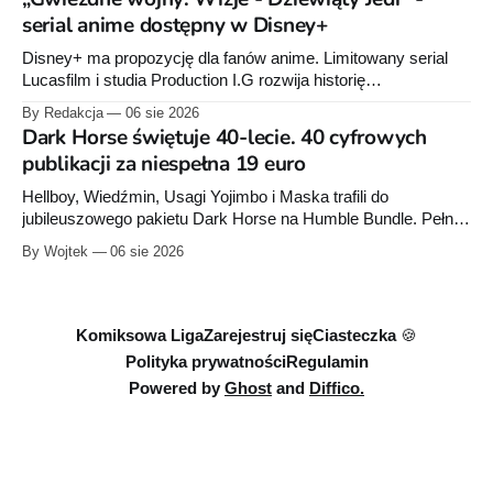
sierpnia. Rzućcie okiem na przykładowe plansze.
serial anime dostępny w Disney+
Disney+ ma propozycję dla fanów anime. Limitowany serial
Lucasfilm i studia Production I.G rozwija historię
zapoczątkowaną w krótkometrażówkach „Dziewiąty Jedi”
By Redakcja
06 sie 2026
oraz „Dziewiąty Jedi: Dziecko nadziei" z serii „Gwiezdne
Dark Horse świętuje 40-lecie. 40 cyfrowych
wojny: Wizje”. Wszystkie osiem odcinków jest już dostępnych
publikacji za niespełna 19 euro
w Disney+.
Hellboy, Wiedźmin, Usagi Yojimbo i Maska trafili do
jubileuszowego pakietu Dark Horse na Humble Bundle. Pełny
zestaw obejmuje 40 cyfrowych publikacji i kosztuje 18,71
By Wojtek
06 sie 2026
euro. Oferta kończy się 13 sierpnia.
Komiksowa Liga
Zarejestruj się
Ciasteczka 🍪
Polityka prywatności
Regulamin
Powered by
Ghost
and
Diffico.