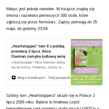
Miejsc jest jednak niewiele. W książce znajdą się
imiona i nazwiska pierwszych 300 osób, które
zgłoszą się przez formularz. Zapisy potrwają do 25
maja, do godziny 23:59.
„Heartstopper” tom 6 z polską
premierą 2 lipca. Alice
Oseman zamyka kultową serię
„Heartstopper” Alice Oseman zbliża
się do końca. Finałowy, szósty tom
serii ukaże się w Polsce 2 lipca
2026 roku — równolegle z premierą
Blog o komiksach - Twój przewodnik po świecie komiksów!
w Wielkiej Brytanii, Irlandii, Australii i
Nowej Zelandii. Polskie wydanie
przygotowuje wydawnictwo
Szósty tom „Heartstoppera” ukaże się w Polsce 2
Jaguar.
lipca 2026 roku. Będzie to finałowa część
bestsellerowej serii powieści graficznych LGBTQ+ o