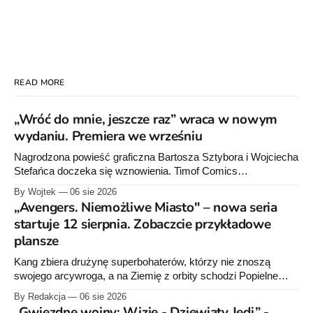
READ MORE
„Wróć do mnie, jeszcze raz” wraca w nowym
wydaniu. Premiera we wrześniu
Nagrodzona powieść graficzna Bartosza Sztybora i Wojciecha
Stefańca doczeka się wznowienia. Timof Comics
przygotowuje nową edycję albumu „Wróć do mnie, jeszcze
By Wojtek
06 sie 2026
raz”, którego pierwsze wydanie ukazało się w 2015 roku.
„Avengers. Niemożliwe Miasto" – nowa seria
startuje 12 sierpnia. Zobaczcie przykładowe
plansze
Kang zbiera drużynę superbohaterów, którzy nie znoszą
swojego arcywroga, a na Ziemię z orbity schodzi Popielne
Przymierze z królem Arturem na czele. Pierwszy tom nowej
By Redakcja
06 sie 2026
serii Avengers autorstwa Jeda MacKaya trafia do sklepów 12
„Gwiezdne wojny: Wizje - Dziewiąty Jedi” -