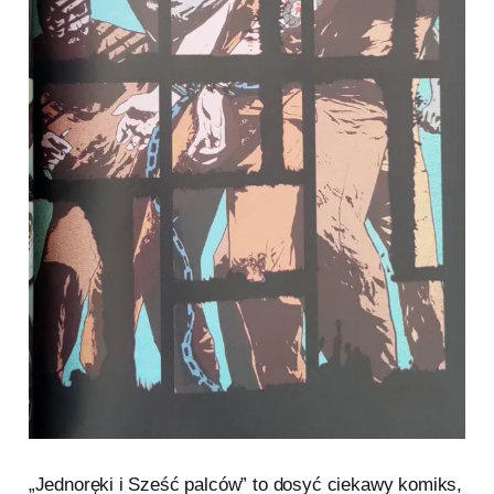
„Jednoręki i Sześć palców” to dosyć ciekawy komiks,