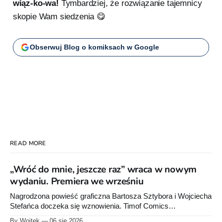
wiąz-ko-wa!
Tymbardziej, że rozwiązanie tajemnicy
skopie Wam siedzenia 😋
Obserwuj Blog o komiksach w Google
READ MORE
„Wróć do mnie, jeszcze raz” wraca w nowym
wydaniu. Premiera we wrześniu
Nagrodzona powieść graficzna Bartosza Sztybora i Wojciecha
Stefańca doczeka się wznowienia. Timof Comics
przygotowuje nową edycję albumu „Wróć do mnie, jeszcze
By Wojtek
06 sie 2026