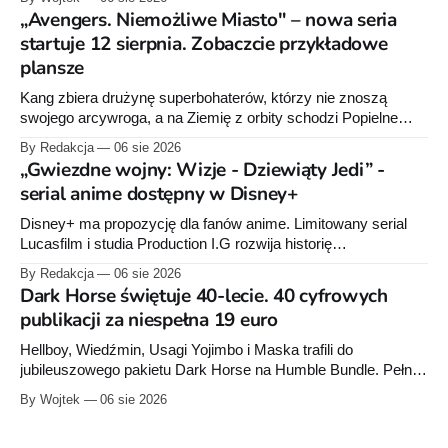
raz”, którego pierwsze wydanie ukazało się w 2015 roku.
„Avengers. Niemożliwe Miasto" – nowa seria
startuje 12 sierpnia. Zobaczcie przykładowe
plansze
Kang zbiera drużynę superbohaterów, którzy nie znoszą
swojego arcywroga, a na Ziemię z orbity schodzi Popielne
Przymierze z królem Arturem na czele. Pierwszy tom nowej
By Redakcja
06 sie 2026
serii Avengers autorstwa Jeda MacKaya trafia do sklepów 12
„Gwiezdne wojny: Wizje - Dziewiąty Jedi” -
sierpnia. Rzućcie okiem na przykładowe plansze.
serial anime dostępny w Disney+
Disney+ ma propozycję dla fanów anime. Limitowany serial
Lucasfilm i studia Production I.G rozwija historię
zapoczątkowaną w krótkometrażówkach „Dziewiąty Jedi”
By Redakcja
06 sie 2026
oraz „Dziewiąty Jedi: Dziecko nadziei" z serii „Gwiezdne
Dark Horse świętuje 40-lecie. 40 cyfrowych
wojny: Wizje”. Wszystkie osiem odcinków jest już dostępnych
publikacji za niespełna 19 euro
w Disney+.
Hellboy, Wiedźmin, Usagi Yojimbo i Maska trafili do
jubileuszowego pakietu Dark Horse na Humble Bundle. Pełny
zestaw obejmuje 40 cyfrowych publikacji i kosztuje 18,71
By Wojtek
06 sie 2026
euro. Oferta kończy się 13 sierpnia.