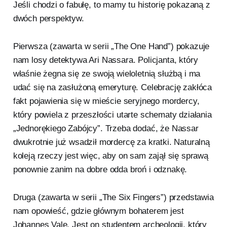
Jeśli chodzi o fabułę, to mamy tu historię pokazaną z
dwóch perspektyw.
Pierwsza (zawarta w serii „The One Hand”) pokazuje
nam losy detektywa Ari Nassara. Policjanta, który
właśnie żegna się ze swoją wieloletnią służbą i ma
udać się na zasłużoną emeryturę. Celebrację zakłóca
fakt pojawienia się w mieście seryjnego mordercy,
który powiela z przeszłości utarte schematy działania
„Jednorękiego Zabójcy”. Trzeba dodać, że Nassar
dwukrotnie już wsadził mordercę za kratki. Naturalną
koleją rzeczy jest więc, aby on sam zajął się sprawą
ponownie zanim na dobre odda broń i odznakę.
Druga (zawarta w serii „The Six Fingers”) przedstawia
nam opowieść, gdzie głównym bohaterem jest
Johannes Vale. Jest on studentem archeologii, który