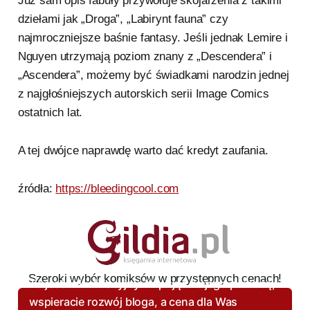
Już sam opis fabuły przywołuje skojarzenia z takimi
dziełami jak „Droga”, „Labirynt fauna” czy
najmroczniejsze baśnie fantasy. Jeśli jednak Lemire i
Nguyen utrzymają poziom znany z „Descendera” i
„Ascendera”, możemy być świadkami narodzin jednej
z najgłośniejszych autorskich serii Image Comics
ostatnich lat.
A tej dwójce naprawdę warto dać kredyt zaufania.
źródła:
https://bleedingcool.com
Szeroki wybór komiksów w przystępnych cenach!
To jest link afiliacyjny. Kupując za jego pomocą,
wspieracie rozwój bloga, a cena dla Was