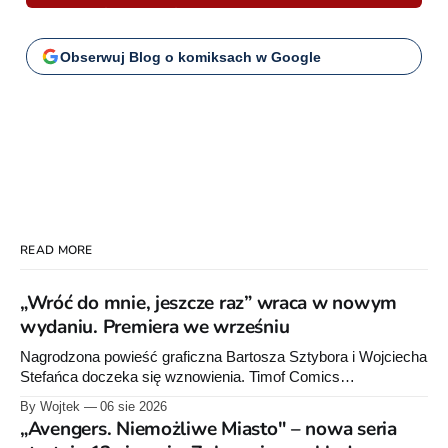
pozostaje bez zmian.
Obserwuj Blog o komiksach w Google
READ MORE
„Wróć do mnie, jeszcze raz” wraca w nowym
wydaniu. Premiera we wrześniu
Nagrodzona powieść graficzna Bartosza Sztybora i Wojciecha
Stefańca doczeka się wznowienia. Timof Comics
przygotowuje nową edycję albumu „Wróć do mnie, jeszcze
By Wojtek
06 sie 2026
raz”, którego pierwsze wydanie ukazało się w 2015 roku.
„Avengers. Niemożliwe Miasto" – nowa seria