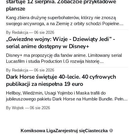
startuje 12 sierpnia. Zobaczcie przykładowe
plansze
Kang zbiera drużynę superbohaterów, którzy nie znoszą
swojego arcywroga, a na Ziemię z orbity schodzi Popielne
Przymierze z królem Arturem na czele. Pierwszy tom nowej
By Redakcja
06 sie 2026
serii Avengers autorstwa Jeda MacKaya trafia do sklepów 12
„Gwiezdne wojny: Wizje - Dziewiąty Jedi” -
sierpnia. Rzućcie okiem na przykładowe plansze.
serial anime dostępny w Disney+
Disney+ ma propozycję dla fanów anime. Limitowany serial
Lucasfilm i studia Production I.G rozwija historię
zapoczątkowaną w krótkometrażówkach „Dziewiąty Jedi”
By Redakcja
06 sie 2026
oraz „Dziewiąty Jedi: Dziecko nadziei" z serii „Gwiezdne
Dark Horse świętuje 40-lecie. 40 cyfrowych
wojny: Wizje”. Wszystkie osiem odcinków jest już dostępnych
publikacji za niespełna 19 euro
w Disney+.
Hellboy, Wiedźmin, Usagi Yojimbo i Maska trafili do
jubileuszowego pakietu Dark Horse na Humble Bundle. Pełny
zestaw obejmuje 40 cyfrowych publikacji i kosztuje 18,71
By Wojtek
06 sie 2026
euro. Oferta kończy się 13 sierpnia.
Komiksowa Liga
Zarejestruj się
Ciasteczka 🍪