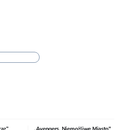
raz”
„Avengers. Niemożliwe Miasto"