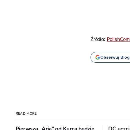
Źródło:
PolishComi
Obserwuj Blog
READ MORE
Pierwsza „Aria” od Kurca będzie
DC uczci