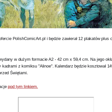
ofercie PolishComicArt.pl i będzie zawierał 12 plakatów plus 
wydany w dużym formacie A2 - 42 cm x 59,4 cm. Na jego okła
 kadrami z komiksu "Alinoe". Kalendarz będzie kosztował 1
przed Świętami.
acje
pod tym linkiem.