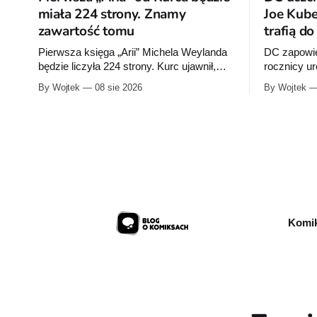
miała 224 strony. Znamy
Joe Kube
zawartość tomu
trafią d
Pierwsza księga „Arii” Michela Weylanda
DC zapowie
będzie liczyła 224 strony. Kurc ujawnił,
rocznicy u
które cztery albumy znajdą się w środku i
wrześniu w
By Wojtek
08 sie 2026
By Wojtek
zapowiedział około 30 stron dodatków.
publikacje 
Rocka”, z k
sprzedaży 
urodzin.
Komik