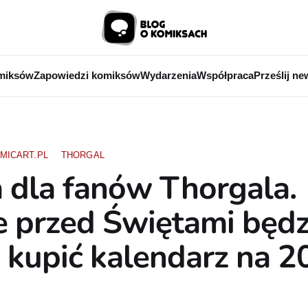
miksów
Zapowiedzi komiksów
Wydarzenia
Współpraca
Prześlij ne
MICART.PL
THORGAL
 dla fanów Thorgala.
e przed Świętami będz
kupić kalendarz na 20