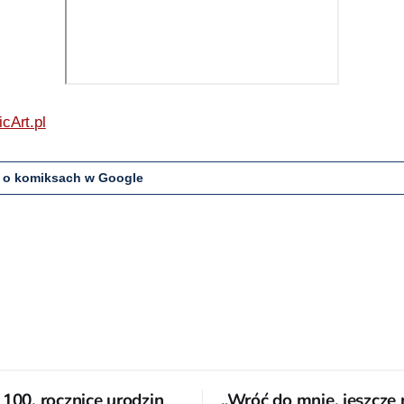
cArt.pl
 o komiksach w Google
 100. rocznicę urodzin
„Wróć do mnie, jeszcze 