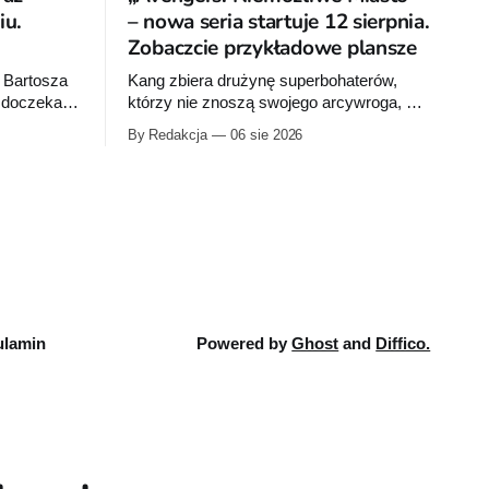
u.
– nowa seria startuje 12 sierpnia.
Zobaczcie przykładowe plansze
 Bartosza
Kang zbiera drużynę superbohaterów,
a doczeka
którzy nie znoszą swojego arcywroga, a
na Ziemię z orbity schodzi Popielne
By Redakcja
06 sie 2026
bumu „Wróć
Przymierze z królem Arturem na czele.
 pierwsze
Pierwszy tom nowej serii Avengers
ku.
autorstwa Jeda MacKaya trafia do
sklepów 12 sierpnia. Rzućcie okiem na
przykładowe plansze.
lamin
Powered by
Ghost
and
Diffico.