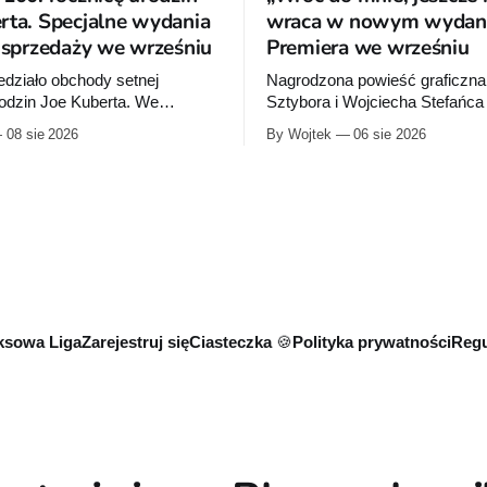
rta. Specjalne wydania
wraca w nowym wydani
o sprzedaży we wrześniu
Premiera we wrześniu
działo obchody setnej
Nagrodzona powieść graficzna
rodzin Joe Kuberta. We
Sztybora i Wojciecha Stefańc
ydawca wypuści specjalne
się wznowienia. Timof Comics
08 sie 2026
By Wojtek
06 sie 2026
poświęcone twórcy „Sgt.
przygotowuje nową edycję al
tórych dwie trafią do
do mnie, jeszcze raz”, którego
niemal dokładnie w dniu jego
wydanie ukazało się w 2015 ro
sowa Liga
Zarejestruj się
Ciasteczka 🍪
Polityka prywatności
Regu