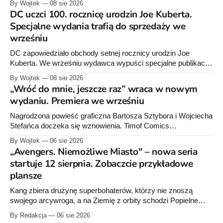
By Wojtek
08 sie 2026
DC uczci 100. rocznicę urodzin Joe Kuberta.
Specjalne wydania trafią do sprzedaży we
wrześniu
DC zapowiedziało obchody setnej rocznicy urodzin Joe
Kuberta. We wrześniu wydawca wypuści specjalne publikacje
poświęcone twórcy „Sgt. Rocka”, z których dwie trafią do
By Wojtek
08 sie 2026
sprzedaży niemal dokładnie w dniu jego urodzin.
„Wróć do mnie, jeszcze raz” wraca w nowym
wydaniu. Premiera we wrześniu
Nagrodzona powieść graficzna Bartosza Sztybora i Wojciecha
Stefańca doczeka się wznowienia. Timof Comics
przygotowuje nową edycję albumu „Wróć do mnie, jeszcze
By Wojtek
06 sie 2026
raz”, którego pierwsze wydanie ukazało się w 2015 roku.
„Avengers. Niemożliwe Miasto" – nowa seria
startuje 12 sierpnia. Zobaczcie przykładowe
plansze
Kang zbiera drużynę superbohaterów, którzy nie znoszą
swojego arcywroga, a na Ziemię z orbity schodzi Popielne
Przymierze z królem Arturem na czele. Pierwszy tom nowej
By Redakcja
06 sie 2026
serii Avengers autorstwa Jeda MacKaya trafia do sklepów 12