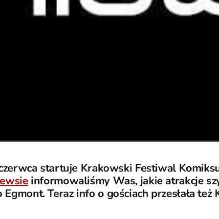
 czerwca startuje Krakowski Festiwal Komiks
newsie
informowaliśmy Was, jakie atrakcje sz
gmont. Teraz info o gościach przesłała też 