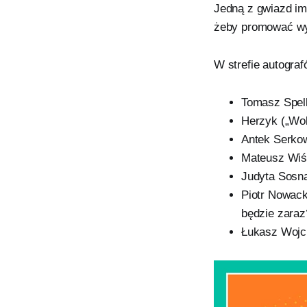
Jedną z gwiazd im
żeby promować wy
W strefie autograf
Tomasz Spell 
Herzyk („Wol
Antek Serkow
Mateusz Wiśn
Judyta Sosna
Piotr Nowacki
będzie zaraz
Łukasz Wojci