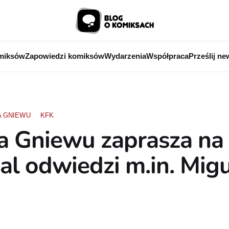
miksów
Zapowiedzi komiksów
Wydarzenia
Współpraca
Prześlij ne
A GNIEWU
KFK
a Gniewu zaprasza na
al odwiedzi m.in. Mig