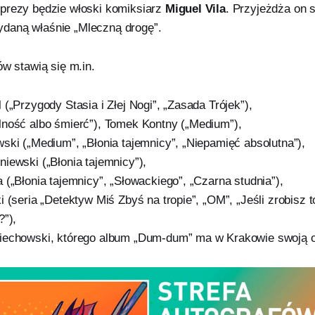
prezy będzie włoski komiksiarz
Miguel Vila
. Przyjeżdża on 
daną właśnie „Mleczną drogę”.
ów stawią się m.in.
(„Przygody Stasia i Złej Nogi”, „Zasada Trójek”),
ność albo śmierć”), Tomek Kontny („Medium”),
ski („Medium”, „Błonia tajemnicy”, „Niepamięć absolutna”),
iewski („Błonia tajemnicy”),
 („Błonia tajemnicy”, „Słowackiego”, „Czarna studnia”),
 (seria „Detektyw Miś Zbyś na tropie”, „OM”, „Jeśli zrobisz to
?”),
echowski, którego album „Dum-dum” ma w Krakowie swoją of