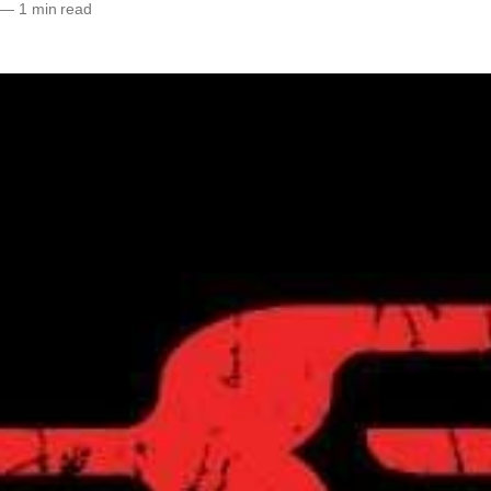
—
1 min read