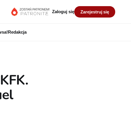
Zaloguj się
Zarejestruj się
wsa!
Redakcja
 KFK.
uel