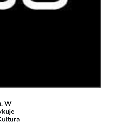
u. W
ykuje
Kultura