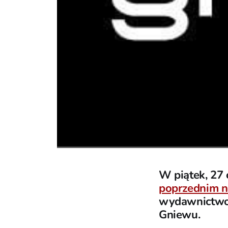
W piątek, 27
poprzednim 
wydawnictwo E
Gniewu.