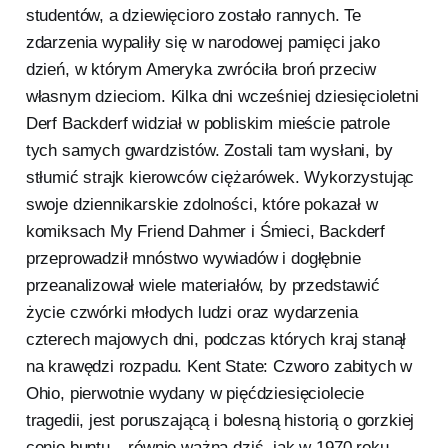
studentów, a dziewięcioro zostało rannych. Te
zdarzenia wypaliły się w narodowej pamięci jako
dzień, w którym Ameryka zwróciła broń przeciw
własnym dzieciom. Kilka dni wcześniej dziesięcioletni
Derf Backderf widział w pobliskim mieście patrole
tych samych gwardzistów. Zostali tam wysłani, by
stłumić strajk kierowców ciężarówek. Wykorzystując
swoje dziennikarskie zdolności, które pokazał w
komiksach My Friend Dahmer i Śmieci, Backderf
przeprowadził mnóstwo wywiadów i dogłębnie
przeanalizował wiele materiałów, by przedstawić
życie czwórki młodych ludzi oraz wydarzenia
czterech majowych dni, podczas których kraj stanął
na krawędzi rozpadu. Kent State: Czworo zabitych w
Ohio, pierwotnie wydany w pięćdziesięciolecie
tragedii, jest poruszającą i bolesną historią o gorzkiej
cenie buntu – równie ważną dziś, jak w 1970 roku.