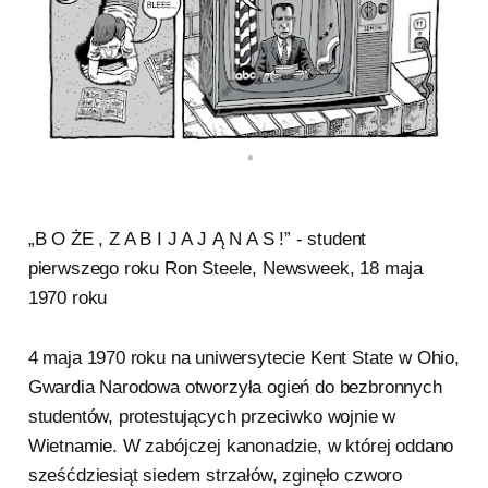
„B O ŻE , Z A B I J A J Ą N A S !” - student
pierwszego roku Ron Steele, Newsweek, 18 maja
1970 roku
4 maja 1970 roku na uniwersytecie Kent State w Ohio,
Gwardia Narodowa otworzyła ogień do bezbronnych
studentów, protestujących przeciwko wojnie w
Wietnamie. W zabójczej kanonadzie, w której oddano
sześćdziesiąt siedem strzałów, zginęło czworo