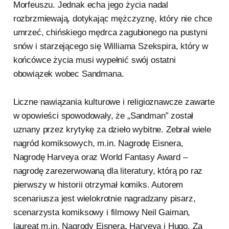
Morfeuszu. Jednak echa jego życia nadal
rozbrzmiewają, dotykając mężczyznę, który nie chce
umrzeć, chińskiego mędrca zagubionego na pustyni
snów i starzejącego się Williama Szekspira, który w
końcówce życia musi wypełnić swój ostatni
obowiązek wobec Sandmana.
Liczne nawiązania kulturowe i religioznawcze zawarte
w opowieści spowodowały, że „Sandman” został
uznany przez krytykę za dzieło wybitne. Zebrał wiele
nagród komiksowych, m.in. Nagrodę Eisnera,
Nagrodę Harveya oraz World Fantasy Award –
nagrodę zarezerwowaną dla literatury, którą po raz
pierwszy w historii otrzymał komiks. Autorem
scenariusza jest wielokrotnie nagradzany pisarz,
scenarzysta komiksowy i filmowy Neil Gaiman,
laureat m.in. Nagrody Eisnera, Harveya i Hugo. Za