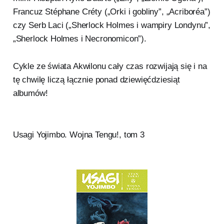
Francuz Stéphane Créty („Orki i gobliny”, „Acriboréa”)
czy Serb Laci („Sherlock Holmes i wampiry Londynu”,
„Sherlock Holmes i Necronomicon”).
Cykle ze świata Akwilonu cały czas rozwijają się i na
tę chwilę liczą łącznie ponad dziewięćdziesiąt
albumów!
Usagi Yojimbo. Wojna Tengu!, tom 3