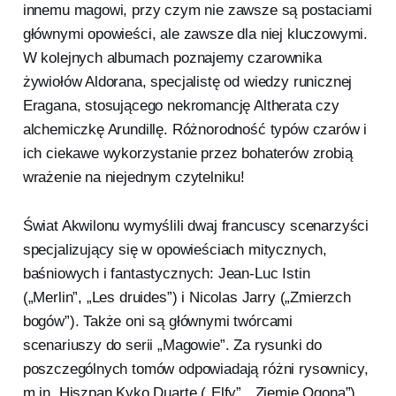
innemu magowi, przy czym nie zawsze są postaciami
głównymi opowieści, ale zawsze dla niej kluczowymi.
W kolejnych albumach poznajemy czarownika
żywiołów Aldorana, specjalistę od wiedzy runicznej
Eragana, stosującego nekromancję Altherata czy
alchemiczkę Arundillę. Różnorodność typów czarów i
ich ciekawe wykorzystanie przez bohaterów zrobią
wrażenie na niejednym czytelniku!
Świat Akwilonu wymyślili dwaj francuscy scenarzyści
specjalizujący się w opowieściach mitycznych,
baśniowych i fantastycznych: Jean-Luc Istin
(„Merlin”, „Les druides”) i Nicolas Jarry („Zmierzch
bogów”). Także oni są głównymi twórcami
scenariuszy do serii „Magowie”. Za rysunki do
poszczególnych tomów odpowiadają różni rysownicy,
m.in. Hiszpan Kyko Duarte („Elfy”, „Ziemie Ogona”),