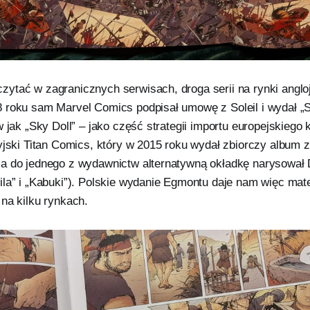
ytać w zagranicznych serwisach, droga serii na rynki anglo
 roku sam Marvel Comics podpisał umowę z Soleil i wydał 
w jak „Sky Doll” – jako część strategii importu europejskiego
yjski Titan Comics, który w 2015 roku wydał zbiorczy album 
a do jednego z wydawnictw alternatywną okładkę narysował
la” i „Kabuki”). Polskie wydanie Egmontu daje nam więc mater
na kilku rynkach.