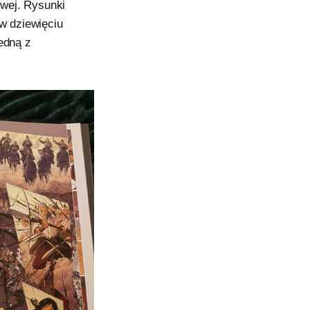
owej. Rysunki
 w dziewięciu
edną z