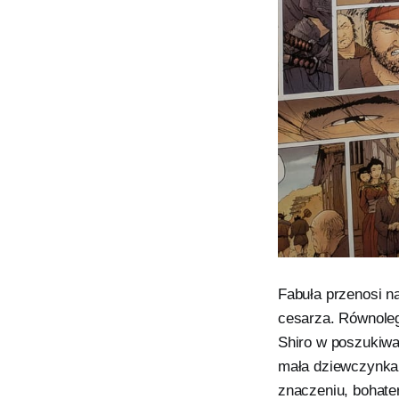
Fabuła przenosi n
cesarza. Równoleg
Shiro w poszukiwa
mała dziewczynka 
znaczeniu, bohate