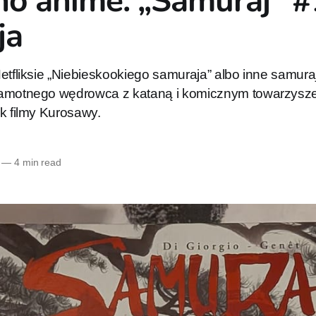
no anime. „Samuraj" #
ja
etfliksie „Niebieskookiego samuraja” albo inne samura
samotnego wędrowca z kataną i komicznym towarzysz
k filmy Kurosawy.
—
4 min read