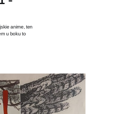
1 -
jskie anime, ten
em u boku to