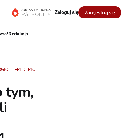
Zaloguj się
Zarejestruj się
wsa!
Redakcja
RGIO
FREDERIC
o tym,
li