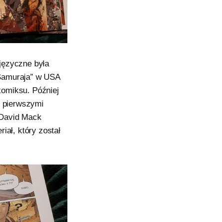
języczne była
„Samuraja” w USA
 komiksu. Później
z pierwszymi
 David Mack
iał, który został