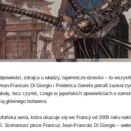
powiedzi, zdrajca u władzy, tajemnicze dziecko – to wszystk
ean-Francois Di Giorgio i Frederica Geneta potrafi zaskoczy
abuły, lecz czymś, czego w japońskich opowieściach o samur
cią głównego bohatera.
ofońska seria, która ukazuje się we Francji od 2005 roku na
l. Scenariusz pisze Francuz Jean-Francois Di Giorgio – wete