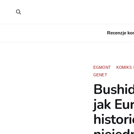
Recenzje ko
EGMONT
KOMIKS
GENET
Bushid
jak Eu
histori