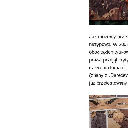
Jak możemy przecz
nietypowa. W 2008
obok takich tytułó
prawa przejął bryt
czterema tomami, 
(znany z „Daredevi
już przetestowany 