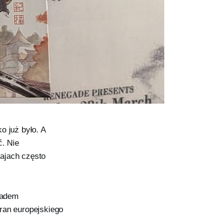
o już było. A
ć. Nie
ajach często
kładem
ran europejskiego