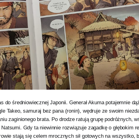
as do średniowiecznej Japonii. Generał Akuma potajemnie dąż
le Takeo, samuraj bez pana (ronin), wędruje ze swoim niez
niu zaginionego brata. Po drodze ratują grupę podróżnych, wś
Natsumi. Gdy ta niewinnie rozwiązuje zagadkę o głębokim re
rowie stają się celem mrocznych sił gotowych na wszystko, 