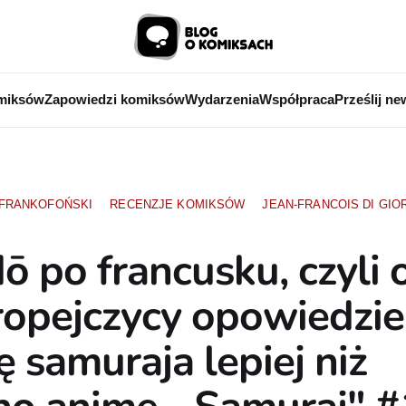
miksów
Zapowiedzi komiksów
Wydarzenia
Współpraca
Prześlij ne
 FRANKOFOŃSKI
RECENZJE KOMIKSÓW
JEAN-FRANCOIS DI GIO
ō po francusku, czyli 
ropejczycy opowiedzie
ę samuraja lepiej niż