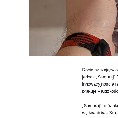
Ronin szukający od
jednak „Samuraj” J
innowacyjnością f
brakuje – ludzkoś
„Samuraj” to frank
wydawnictwa Solei