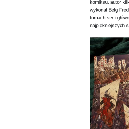
komiksu, autor kil
wykonał Belg Frede
tomach serii główn
najpiękniejszych 