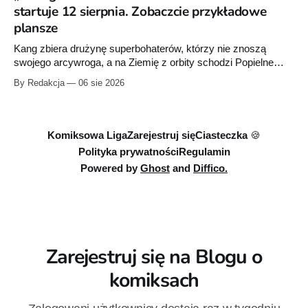
startuje 12 sierpnia. Zobaczcie przykładowe
plansze
Kang zbiera drużynę superbohaterów, którzy nie znoszą
swojego arcywroga, a na Ziemię z orbity schodzi Popielne
Przymierze z królem Arturem na czele. Pierwszy tom nowej
By Redakcja
06 sie 2026
serii Avengers autorstwa Jeda MacKaya trafia do sklepów 12
sierpnia. Rzućcie okiem na przykładowe plansze.
Komiksowa Liga
Zarejestruj się
Ciasteczka 🍪
Polityka prywatności
Regulamin
Powered by
Ghost
and
Diffico.
Zarejestruj się na Blogu o
komiksach