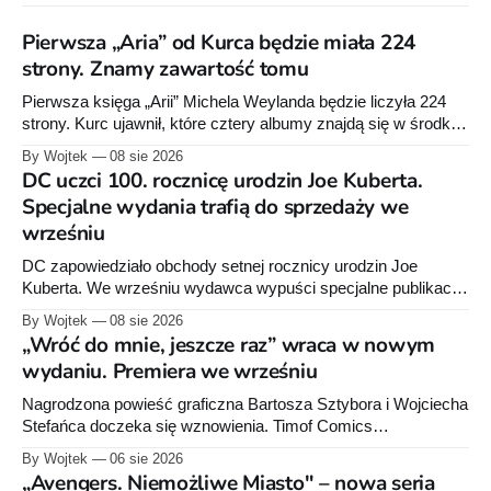
Pierwsza „Aria” od Kurca będzie miała 224
strony. Znamy zawartość tomu
Pierwsza księga „Arii” Michela Weylanda będzie liczyła 224
strony. Kurc ujawnił, które cztery albumy znajdą się w środku i
zapowiedział około 30 stron dodatków.
By Wojtek
08 sie 2026
DC uczci 100. rocznicę urodzin Joe Kuberta.
Specjalne wydania trafią do sprzedaży we
wrześniu
DC zapowiedziało obchody setnej rocznicy urodzin Joe
Kuberta. We wrześniu wydawca wypuści specjalne publikacje
poświęcone twórcy „Sgt. Rocka”, z których dwie trafią do
By Wojtek
08 sie 2026
sprzedaży niemal dokładnie w dniu jego urodzin.
„Wróć do mnie, jeszcze raz” wraca w nowym
wydaniu. Premiera we wrześniu
Nagrodzona powieść graficzna Bartosza Sztybora i Wojciecha
Stefańca doczeka się wznowienia. Timof Comics
przygotowuje nową edycję albumu „Wróć do mnie, jeszcze
By Wojtek
06 sie 2026
raz”, którego pierwsze wydanie ukazało się w 2015 roku.
„Avengers. Niemożliwe Miasto" – nowa seria