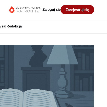
Zaloguj się
Zarejestruj się
wsa!
Redakcja