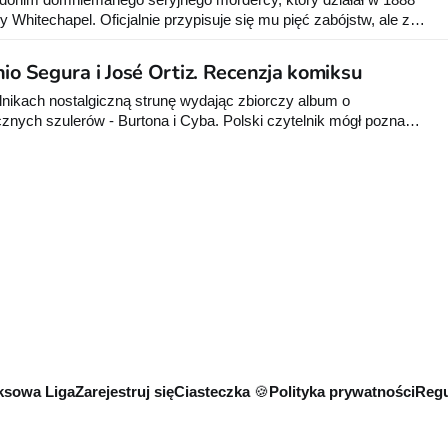
y Whitechapel. Oficjalnie przypisuje się mu pięć zabójstw, ale z
 ustalono jego tożsamości, snute jest wiele teorii na temat
O wydarzeniach tamtych dni opowiada komiks “Tysiąc twarzy
io Segura i José Ortiz. Recenzja komiksu
telnikach nostalgiczną strunę wydając zbiorczy album o
nych szulerów - Burtona i Cyba. Polski czytelnik mógł poznać
atach 90-tych XX wieku dzięki “Komiksowi”. Teraz dostaliśmy
dobrze kojarzę, “Komiks” wydał dwa
sowa Liga
Zarejestruj się
Ciasteczka 🍪
Polityka prywatności
Regu