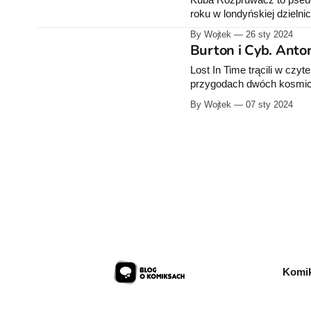
roku w londyńskiej dzielnic
uwagi na fakt, że nigdy nie
By Wojtek
26 sty 2024
prawdziwej liczby ofiar. 
Burton i Cyb. Anton
Lost In Time trącili w czy
przygodach dwóch kosmicz
ich niektóre przygody w l
By Wojtek
07 sty 2024
zbiorcze wydanie pięciu tomów ich przygód. Jeśli 
numery przygód
Komik