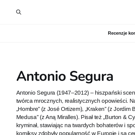
Recenzje ko
Antonio Segura
Antonio Segura (1947–2012) – hiszpański sce
twórca mrocznych, realistycznych opowieści. Naj
„Hombre” (z José Ortizem), „Kraken” (z Jordim 
Medusa” (z Aną Miralles). Pisał też „Burton & Cyb
kryminał, stawiając na twardych bohaterów i spo
komiksy zdobyły popularność w Europie i są cen