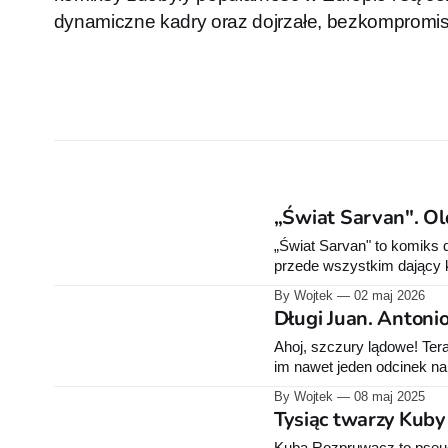
dynamiczne kadry oraz dojrzałe, bezkompromi
„Świat Sarvan". Ol
„Świat Sarvan" to komiks d
przede wszystkim dający ku
dorosłych znaczył dokładnie
By Wojtek
02 maj 2026
Długi Juan. Antonio
Ahoj, szczury lądowe! Tera
im nawet jeden odcinek na
pozbawię części łupu, a 
By Wojtek
08 maj 2025
jedziemy! Właśnie ukazał 
Tysiąc twarzy Kuby
Kuba Rozpruwacz to pseud