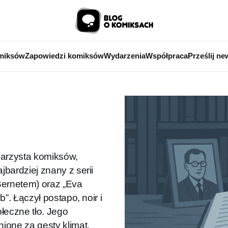
miksów
Zapowiedzi komiksów
Wydarzenia
Współpraca
Prześlij ne
narzysta komiksów,
bardziej znany z serii
Bernetem) oraz „Eva
”. Łączył postapo, noir i
łeczne tło. Jego
ione za gęsty klimat,