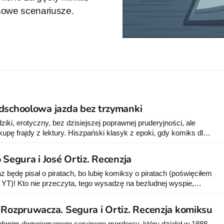
sowe scenariusze.
dschoolowa jazda bez trzymanki
ziki, erotyczny, bez dzisiejszej poprawnej pruderyjności, ale
pę frajdy z lektury. Hiszpański klasyk z epoki, gdy komiks dla
 to, co myślisz – i trochę więcej.
 Segura i José Ortiz. Recenzja
z będę pisał o piratach, bo lubię komiksy o piratach (poświęciłem
 YT)! Kto nie przeczyta, tego wysadzę na bezludnej wyspie,
może nawet zafunduję mu spacer po desce! Gotowi? No to
się “Długi Juan” - komiks mistrzowskiego
 Rozpruwacza. Segura i Ortiz. Recenzja komiksu
onim domniemanego seryjnego mordercy, który działał w 1888