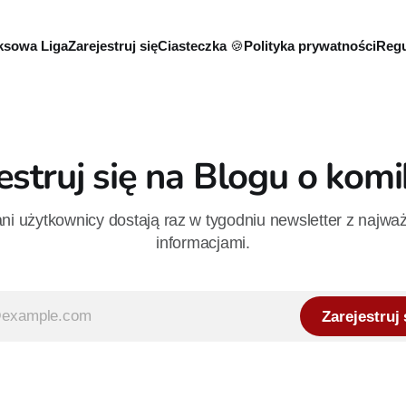
sowa Liga
Zarejestruj się
Ciasteczka 🍪
Polityka prywatności
Regu
estruj się na Blogu o kom
i użytkownicy dostają raz w tygodniu newsletter z najwa
informacjami.
Zarejestruj 