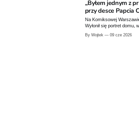
„Byłem jednym z p
przy desce Papcia 
Na Komiksowej Warszawie 
Wyłonił się portret domu, 
koloru trampek Tytusa.
By Wojtek
09 cze 2026