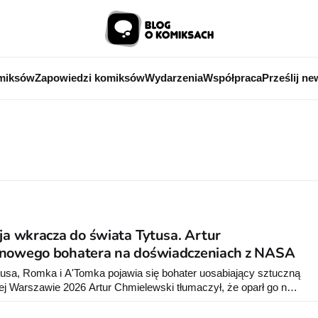
miksów
Zapowiedzi komiksów
Wydarzenia
Współpraca
Prześlij ne
ja wkracza do świata Tytusa. Artur
 nowego bohatera na doświadczeniach z NASA
sa, Romka i A'Tomka pojawia się bohater uosabiający sztuczną
ej Warszawie 2026 Artur Chmielewski tłumaczył, że oparł go na
 roku doświadczeniu z AI.