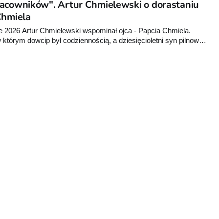
racowników". Artur Chmielewski o dorastaniu
Chmiela
2026 Artur Chmielewski wspominał ojca - Papcia Chmiela.
w którym dowcip był codziennością, a dziesięcioletni syn pilnował