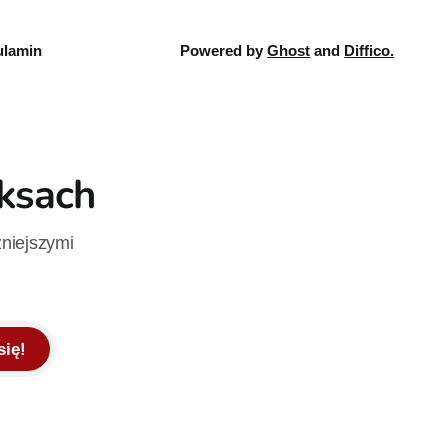
lamin
Powered by
Ghost
and
Diffico.
iksach
żniejszymi
się!