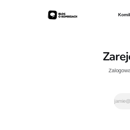
Komik
Zarej
Zalogowan