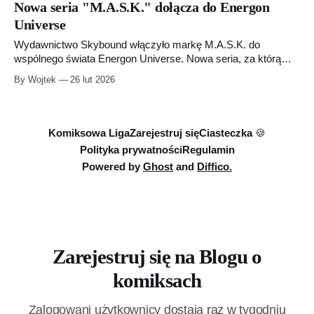
Nowa seria "M.A.S.K." dołącza do Energon
historii Autobotów, Deceptikonów i G.I. Joe, nie zacząłem też
Universe
wykupywać figurek z drugiej ręki. Po prostu przeczytałem oba
albumy i
Wydawnictwo Skybound włączyło markę M.A.S.K. do
wspólnego świata Energon Universe. Nowa seria, za którą
odpowiadają Dan Watters i Pye Parr, zadebiutuje w czerwcu
By Wojtek
26 lut 2026
2026 roku. Warto o tym wspomnieć, bo w Polsce nakładem
Nagle Comics ukazują się już niemal wszystkie kluczowe
tytuły z tego uniwersum.
Komiksowa Liga
Zarejestruj się
Ciasteczka 🍪
Polityka prywatności
Regulamin
Powered by
Ghost
and
Diffico.
Zarejestruj się na Blogu o
komiksach
Zalogowani użytkownicy dostają raz w tygodniu