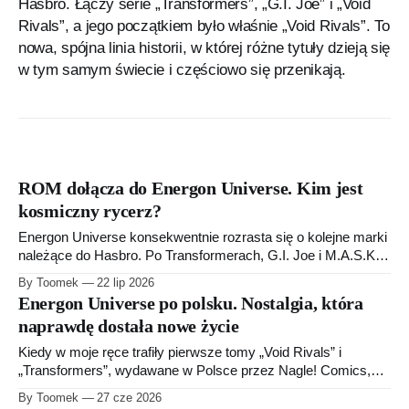
Hasbro. Łączy serie „Transformers”, „G.I. Joe” i „Void
Rivals”, a jego początkiem było właśnie „Void Rivals”. To
nowa, spójna linia historii, w której różne tytuły dzieją się
w tym samym świecie i częściowo się przenikają.
ROM dołącza do Energon Universe. Kim jest
kosmiczny rycerz?
Energon Universe konsekwentnie rozrasta się o kolejne marki
należące do Hasbro. Po Transformerach, G.I. Joe i M.A.S.K.
przyszła pora na bohatera nieco mniej znanego polskim
By Toomek
22 lip 2026
czytelnikom, ale otoczonego w Stanach Zjednoczonych
Energon Universe po polsku. Nostalgia, która
prawdziwym kultem. ROM, nazywany największym spośród
naprawdę dostała nowe życie
Kosmicznych Rycerzy, oficjalnie otrzymał swoje miejsce w
komiksowym świecie
Kiedy w moje ręce trafiły pierwsze tomy „Void Rivals” i
„Transformers”, wydawane w Polsce przez Nagle! Comics,
byłem przede wszystkim zaciekawiony. Nie rzuciłem
By Toomek
27 cze 2026
wszystkiego, żeby natychmiast zgłębiać kilkadziesiąt lat