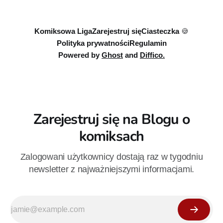
sojusznikiem w starciu z innymi potworami? Z perspektywy
czasu łatwo za tym
Komiksowa Liga
Zarejestruj się
Ciasteczka 🍪
Polityka prywatności
Regulamin
Powered by
Ghost
and
Diffico.
Zarejestruj się na Blogu o
komiksach
Zalogowani użytkownicy dostają raz w tygodniu
newsletter z najważniejszymi informacjami.