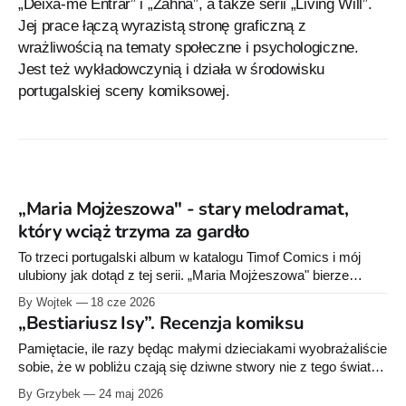
„Deixa-me Entrar” i „Zahna”, a także serii „Living Will”.
Jej prace łączą wyrazistą stronę graficzną z
wrażliwością na tematy społeczne i psychologiczne.
Jest też wykładowczynią i działa w środowisku
portugalskiej sceny komiksowej.
„Maria Mojżeszowa" - stary melodramat,
który wciąż trzyma za gardło
To trzeci portugalski album w katalogu Timof Comics i mój
ulubiony jak dotąd z tej serii. „Maria Mojżeszowa" bierze
melodramat sprzed półtora wieku i robi z niego komiks, który
By Wojtek
18 cze 2026
wciąga od pierwszych plansz - najpierw zagadką i lekką
„Bestiariusz Isy”. Recenzja komiksu
grozą, potem opowieścią o krzywdzie i ocaleniu.
Pamiętacie, ile razy będąc małymi dzieciakami wyobrażaliście
sobie, że w pobliżu czają się dziwne stwory nie z tego świata?
Ile razy zwykłą poduszkę leżącą na kanapie braliście za
By Grzybek
24 maj 2026
monstrum, z którym trzeba walczyć albo które może stać się