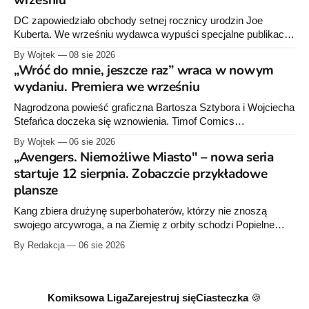
wrześniu
DC zapowiedziało obchody setnej rocznicy urodzin Joe
Kuberta. We wrześniu wydawca wypuści specjalne publikacje
poświęcone twórcy „Sgt. Rocka”, z których dwie trafią do
By Wojtek
08 sie 2026
sprzedaży niemal dokładnie w dniu jego urodzin.
„Wróć do mnie, jeszcze raz” wraca w nowym
wydaniu. Premiera we wrześniu
Nagrodzona powieść graficzna Bartosza Sztybora i Wojciecha
Stefańca doczeka się wznowienia. Timof Comics
przygotowuje nową edycję albumu „Wróć do mnie, jeszcze
By Wojtek
06 sie 2026
raz”, którego pierwsze wydanie ukazało się w 2015 roku.
„Avengers. Niemożliwe Miasto" – nowa seria
startuje 12 sierpnia. Zobaczcie przykładowe
plansze
Kang zbiera drużynę superbohaterów, którzy nie znoszą
swojego arcywroga, a na Ziemię z orbity schodzi Popielne
Przymierze z królem Arturem na czele. Pierwszy tom nowej
By Redakcja
06 sie 2026
serii Avengers autorstwa Jeda MacKaya trafia do sklepów 12
sierpnia. Rzućcie okiem na przykładowe plansze.
Komiksowa Liga
Zarejestruj się
Ciasteczka 🍪