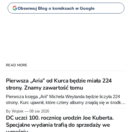
Obserwuj Blog o komiksach w Google
READ MORE
Pierwsza „Aria” od Kurca będzie miała 224
strony. Znamy zawartość tomu
Pierwsza księga „Arii” Michela Weylanda będzie liczyła 224
strony. Kurc ujawnił, które cztery albumy znajdą się w środku i
zapowiedział około 30 stron dodatków.
By Wojtek
08 sie 2026
DC uczci 100. rocznicę urodzin Joe Kuberta.
Specjalne wydania trafią do sprzedaży we