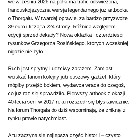
we wrześniu 2026 na półki ma trafić odświeżona,
francuskojęzyczna wersja legendarnego już artbooka
o Thorgalu. W twardej oprawie, za bardzo przyzwoite
39 euro i licząca 224 strony. Różnica względem
edycji sprzed dekady? Nowa okładka i czterdzieści
rysunków Grzegorza Rosińskiego, których wcześniej
nigdzie nie było.
Ruch jest sprytny i uczciwy zarazem. Zamiast
wciskać fanom kolejny jubileuszowy gadżet, który
mógłby przejść bokiem, wydawca wraca do czegoś,
co już raz się sprawdziło. Pierwszy artbook z okazji
40-lecia serii w 2017 roku rozszedł się błyskawicznie.
Na forum Thorgala do dziś wspominają, że zniknął z
rynku prawie natychmiast.
A tu zaczyna się najlepsza część historii – czysto