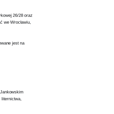
ykowej 26/28 oraz
ać we Wrocławiu,
owane jest na
m Jankowskim
liternictwa,