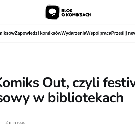
miksów
Zapowiedzi komiksów
Wydarzenia
Współpraca
Prześlij ne
omiks Out, czyli festi
sowy w bibliotekach
—
2 min read