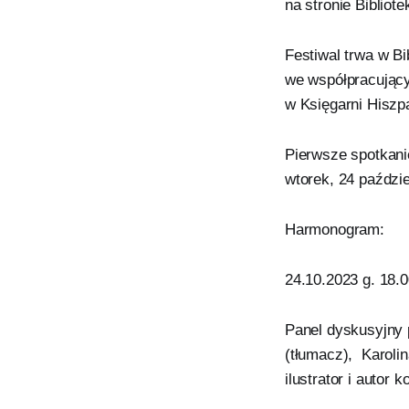
na stronie Bibliot
Festiwal trwa w B
we współpracujący
w Księgarni Hiszp
Pierwsze spotkani
wtorek, 24 paździ
Harmonogram:
24.10.2023 g. 18.
Panel dyskusyjny
(tłumacz), Karoli
ilustrator i auto