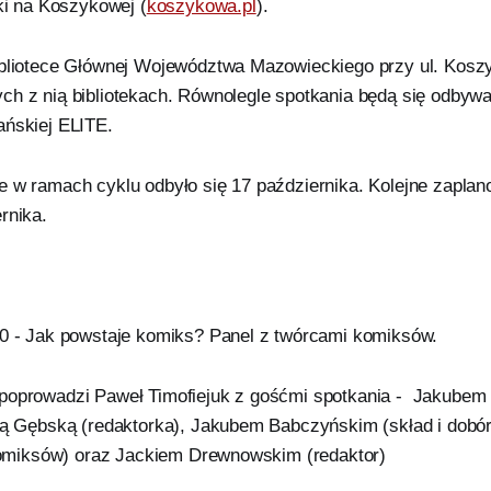
eki na Koszykowej (
koszykowa.pl
).
ibliotece Głównej Województwa Mazowieckiego przy ul. Kosz
ch z nią bibliotekach. Równolegle spotkania będą się odbyw
ańskiej ELITE.
e w ramach cyklu odbyło się 17 października. Kolejne zaplan
ernika.
00 - Jak powstaje komiks? Panel z twórcami komiksów.
 poprowadzi Paweł Timofiejuk z gośćmi spotkania - Jakube
ną Gębską (redaktorka), Jakubem Babczyńskim (skład i dobór 
r komiksów) oraz Jackiem Drewnowskim (redaktor)