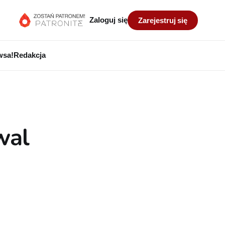
Zaloguj się
Zarejestruj się
wsa!
Redakcja
wal