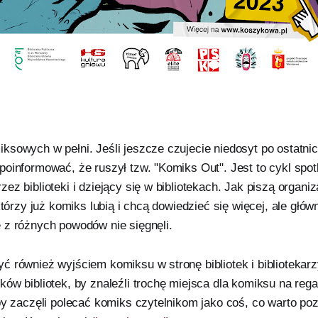
ksowych w pełni. Jeśli jeszcze czujecie niedosyt po ostatni
poinformować, że ruszył tzw. "Komiks Out". Jest to cykl spo
ez biblioteki i dziejący się w bibliotekach. Jak piszą organiza
którzy już komiks lubią i chcą dowiedzieć się więcej, ale główn
 z różnych powodów nie sięgnęli.
ć również wyjściem komiksu w stronę bibliotek i biblioteka
ów bibliotek, by znaleźli trochę miejsca dla komiksu na rega
by zaczęli polecać komiks czytelnikom jako coś, co warto po