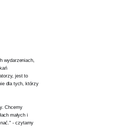
ch wydarzeniach,
tkań
torzy, jest to
ie dla tych, którzy
rzy. Chcemy
łach małych i
znać." - czytamy