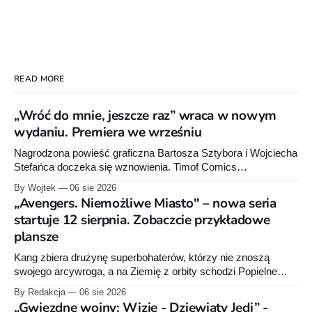
READ MORE
„Wróć do mnie, jeszcze raz” wraca w nowym
wydaniu. Premiera we wrześniu
Nagrodzona powieść graficzna Bartosza Sztybora i Wojciecha
Stefańca doczeka się wznowienia. Timof Comics
przygotowuje nową edycję albumu „Wróć do mnie, jeszcze
By Wojtek
06 sie 2026
raz”, którego pierwsze wydanie ukazało się w 2015 roku.
„Avengers. Niemożliwe Miasto" – nowa seria
startuje 12 sierpnia. Zobaczcie przykładowe
plansze
Kang zbiera drużynę superbohaterów, którzy nie znoszą
swojego arcywroga, a na Ziemię z orbity schodzi Popielne
Przymierze z królem Arturem na czele. Pierwszy tom nowej
By Redakcja
06 sie 2026
serii Avengers autorstwa Jeda MacKaya trafia do sklepów 12
„Gwiezdne wojny: Wizje - Dziewiąty Jedi” -