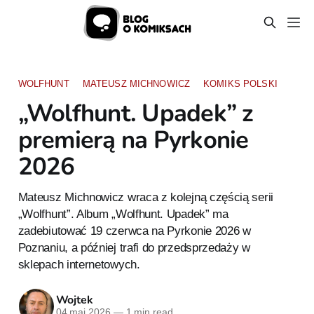
WOLFHUNT
MATEUSZ MICHNOWICZ
KOMIKS POLSKI
„Wolfhunt. Upadek” z
premierą na Pyrkonie
2026
Mateusz Michnowicz wraca z kolejną częścią serii
„Wolfhunt”. Album „Wolfhunt. Upadek” ma
zadebiutować 19 czerwca na Pyrkonie 2026 w
Poznaniu, a później trafi do przedsprzedaży w
sklepach internetowych.
Wojtek
04 maj 2026
—
1 min read