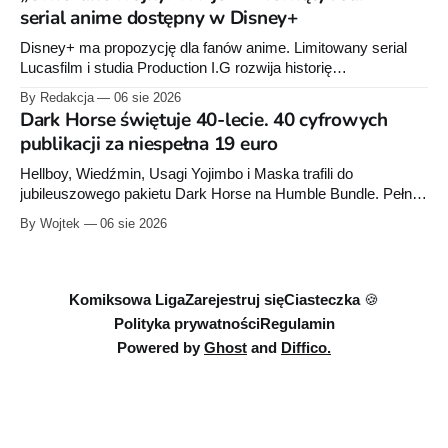
sierpnia. Rzućcie okiem na przykładowe plansze.
serial anime dostępny w Disney+
Disney+ ma propozycję dla fanów anime. Limitowany serial
Lucasfilm i studia Production I.G rozwija historię
zapoczątkowaną w krótkometrażówkach „Dziewiąty Jedi”
By Redakcja
06 sie 2026
oraz „Dziewiąty Jedi: Dziecko nadziei" z serii „Gwiezdne
Dark Horse świętuje 40-lecie. 40 cyfrowych
wojny: Wizje”. Wszystkie osiem odcinków jest już dostępnych
publikacji za niespełna 19 euro
w Disney+.
Hellboy, Wiedźmin, Usagi Yojimbo i Maska trafili do
jubileuszowego pakietu Dark Horse na Humble Bundle. Pełny
zestaw obejmuje 40 cyfrowych publikacji i kosztuje 18,71
By Wojtek
06 sie 2026
euro. Oferta kończy się 13 sierpnia.
Komiksowa Liga
Zarejestruj się
Ciasteczka 🍪
Polityka prywatności
Regulamin
Powered by
Ghost
and
Diffico.