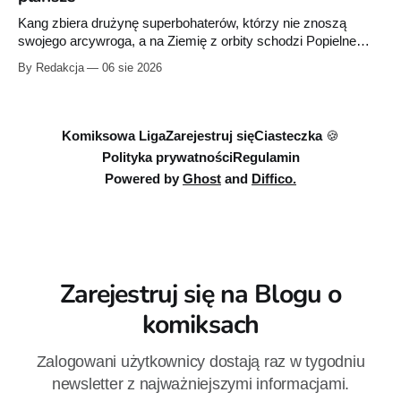
Kang zbiera drużynę superbohaterów, którzy nie znoszą
swojego arcywroga, a na Ziemię z orbity schodzi Popielne
Przymierze z królem Arturem na czele. Pierwszy tom nowej
By Redakcja
06 sie 2026
serii Avengers autorstwa Jeda MacKaya trafia do sklepów 12
sierpnia. Rzućcie okiem na przykładowe plansze.
Komiksowa Liga
Zarejestruj się
Ciasteczka 🍪
Polityka prywatności
Regulamin
Powered by
Ghost
and
Diffico.
Zarejestruj się na Blogu o
komiksach
Zalogowani użytkownicy dostają raz w tygodniu
newsletter z najważniejszymi informacjami.