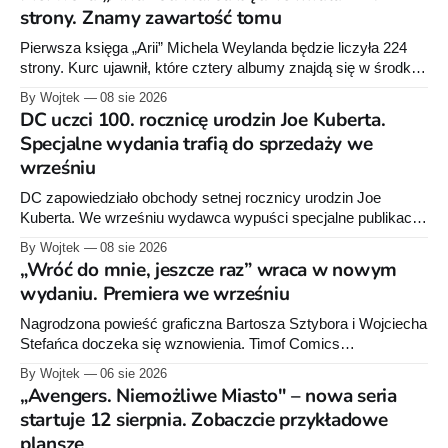
strony. Znamy zawartość tomu
Pierwsza księga „Arii” Michela Weylanda będzie liczyła 224
strony. Kurc ujawnił, które cztery albumy znajdą się w środku i
zapowiedział około 30 stron dodatków.
By Wojtek
08 sie 2026
DC uczci 100. rocznicę urodzin Joe Kuberta.
Specjalne wydania trafią do sprzedaży we
wrześniu
DC zapowiedziało obchody setnej rocznicy urodzin Joe
Kuberta. We wrześniu wydawca wypuści specjalne publikacje
poświęcone twórcy „Sgt. Rocka”, z których dwie trafią do
By Wojtek
08 sie 2026
sprzedaży niemal dokładnie w dniu jego urodzin.
„Wróć do mnie, jeszcze raz” wraca w nowym
wydaniu. Premiera we wrześniu
Nagrodzona powieść graficzna Bartosza Sztybora i Wojciecha
Stefańca doczeka się wznowienia. Timof Comics
przygotowuje nową edycję albumu „Wróć do mnie, jeszcze
By Wojtek
06 sie 2026
raz”, którego pierwsze wydanie ukazało się w 2015 roku.
„Avengers. Niemożliwe Miasto" – nowa seria
startuje 12 sierpnia. Zobaczcie przykładowe
plansze