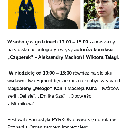
W sobotę w godzinach 13:00 – 15:00
zapraszamy
na stoisko po autografy i wrysy
autorów komiksu
„Cząberek” – Aleksandry Machoń i Wiktora Talagi.
W niedzielę od 13:00 – 15:00
również na stoisku
wydawnictwa Egmont będzie można zdobyć wrysy od
Magdaleny „Meago” Kani
i
Macieja Kura
– twórców
serii „Delisie”, „Emilka Sza” i „Opowieści
z Mirmiłowa”.
Festiwalu Fantastyki PYRKON obywa się co roku w
Poznaniu. Organizatorem imprezy jest