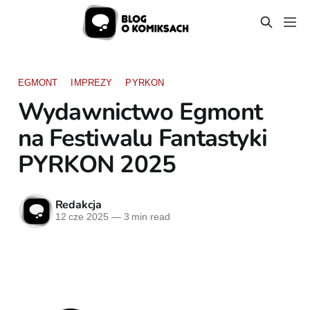
EGMONT
IMPREZY
PYRKON
Wydawnictwo Egmont
na Festiwalu Fantastyki
PYRKON 2025
Redakcja
12 cze 2025
—
3 min read