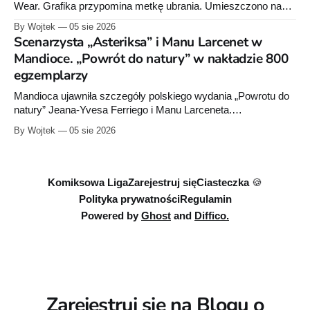
uzupełniają, tworząc
Wear. Grafika przypomina metkę ubrania. Umieszczono na
niej informacje „100% cotton”, „Made in Poland” oraz symbole
By Wojtek
05 sie 2026
dotyczące prania. Powstała też osobna domena internetowa
Scenarzysta „Asteriksa” i Manu Larcenet w
pod nazwą marki.
Mandioce. „Powrót do natury” w nakładzie 800
egzemplarzy
Mandioca ujawniła szczegóły polskiego wydania „Powrotu do
natury” Jeana-Yvesa Ferriego i Manu Larceneta.
Sześciotomowa seria trafi do jednego integrala liczącego około
By Wojtek
05 sie 2026
290 stron.
Komiksowa Liga
Zarejestruj się
Ciasteczka 🍪
Polityka prywatności
Regulamin
Powered by
Ghost
and
Diffico.
Zarejestruj się na Blogu o