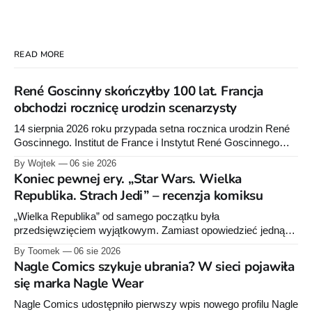
READ MORE
René Goscinny skończyłby 100 lat. Francja
obchodzi rocznicę urodzin scenarzysty
14 sierpnia 2026 roku przypada setna rocznica urodzin René
Goscinnego. Institut de France i Instytut René Goscinnego
przygotowały obchody oraz premiery książek Pascala
By Wojtek
06 sie 2026
Ory’ego i Catel.
Koniec pewnej ery. „Star Wars. Wielka
Republika. Strach Jedi” – recenzja komiksu
„Wielka Republika” od samego początku była
przedsięwzięciem wyjątkowym. Zamiast opowiedzieć jedną
historię w jednej serii książek czy komiksów, Lucasfilm
By Toomek
06 sie 2026
zdecydował się stworzyć rozbudowany projekt wydawniczy
Nagle Comics szykuje ubrania? W sieci pojawiła
obejmujący powieści dla dorosłych, młodzieży i młodszych
się marka Nagle Wear
czytelników, komiksy Marvela i Dark Horse'a, słuchowiska
oraz opowiadania. Wszystkie te elementy wzajemnie się
Nagle Comics udostępniło pierwszy wpis nowego profilu Nagle