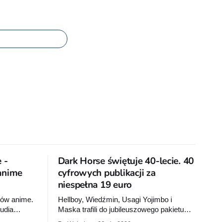
 -
Dark Horse świętuje 40-lecie. 40
 anime
cyfrowych publikacji za
niespełna 19 euro
nów anime.
Hellboy, Wiedźmin, Usagi Yojimbo i
tudia
Maska trafili do jubileuszowego pakietu
Dark Horse na Humble Bundle. Pełny