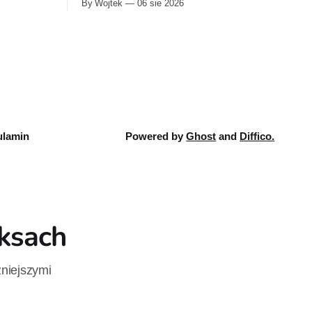
By Wojtek
06 sie 2026
rażówkach
zestaw obejmuje 40 cyfrowych publikacji i
y Jedi:
kosztuje 18,71 euro. Oferta kończy się 13
zdne wojny:
sierpnia.
ków jest
lamin
Powered by
Ghost
and
Diffico.
iksach
żniejszymi