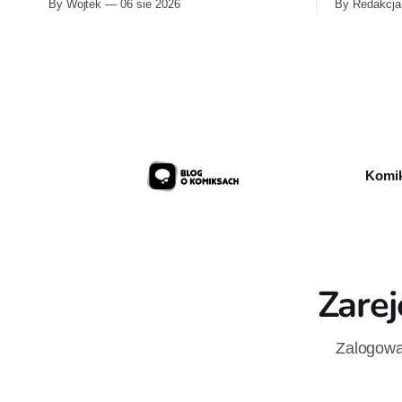
By Wojtek
06 sie 2026
By Redakcja
przygotowuje nową edycję albumu „Wróć
Przymierze
do mnie, jeszcze raz”, którego pierwsze
Pierwszy t
wydanie ukazało się w 2015 roku.
autorstwa 
sklepów 12
przykładow
Komik
Zarej
Zalogowan