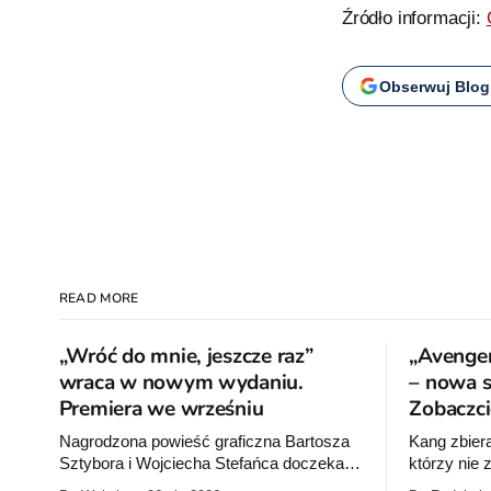
Źródło informacji:
Obserwuj Blog
READ MORE
„Wróć do mnie, jeszcze raz”
„Avenger
wraca w nowym wydaniu.
– nowa se
Premiera we wrześniu
Zobaczci
Nagrodzona powieść graficzna Bartosza
Kang zbier
Sztybora i Wojciecha Stefańca doczeka
którzy nie
się wznowienia. Timof Comics
na Ziemię z