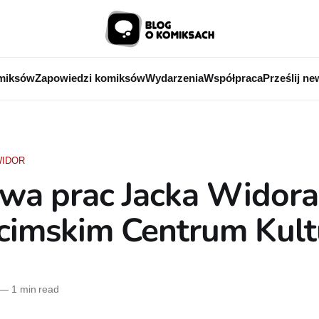
miksów
Zapowiedzi komiksów
Wydarzenia
Współpraca
Prześlij ne
WIDOR
wa prac Jacka Widor
cimskim Centrum Kult
—
1 min read