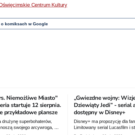
Oświęcimskie Centrum Kultury
 o komiksach w Google
s. Niemożliwe Miasto"
„Gwiezdne wojny: Wizje
ria startuje 12 sierpnia.
Dziewiąty Jedi” - serial
e przykładowe plansze
dostępny w Disney+
a drużynę superbohaterów,
Disney+ ma propozycję dla fa
 znoszą swojego arcywroga, a
Limitowany serial Lucasfilm i s
 orbity schodzi Popielne
Production I.G rozwija historię