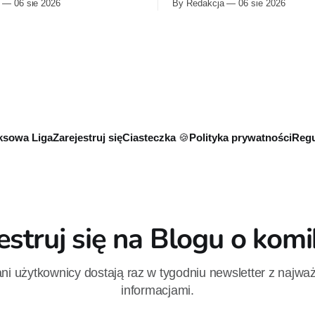
06 sie 2026
By Redakcja
06 sie 2026
 z królem Arturem na czele.
zapoczątkowaną w krótkomet
om nowej serii Avengers
„Dziewiąty Jedi” oraz „Dziewiąt
Jeda MacKaya trafia do
Dziecko nadziei" z serii „Gwie
 sierpnia. Rzućcie okiem na
Wizje”. Wszystkie osiem odcin
e plansze.
już dostępnych w Disney+.
sowa Liga
Zarejestruj się
Ciasteczka 🍪
Polityka prywatności
Regu
estruj się na Blogu o kom
i użytkownicy dostają raz w tygodniu newsletter z najwa
informacjami.