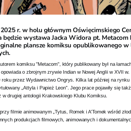
a 2025 r. w holu głównym Oświęcimskiego Ce
 będzie wystawa Jacka Widora pt. Metacom Li
ryginalne plansze komiksu opublikowanego w 
ych.
autorem komiksu "Metacom", który publikowany był na łamach
 opowiada o zbrojnym zrywie Indian w Nowej Anglii w XVII w.
roku przez Wydawnictwo Ongrys. Kilka lat później na rynku 
tułowany „Attyla i Papież Leon”. Jego prace pojawiły się ta
z w drugiej antologii Krakowskiego Klubu Komiksu.
przy filmie animowanym „Tytus, Romek i A’Tomek wśród złod
u innych produkcjach filmowych, animowanych i dokumentalnyc