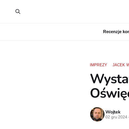
Recenzje ko
IMPREZY
JACEK 
Wysta
Oświę
Wojtek
02 gru 2024