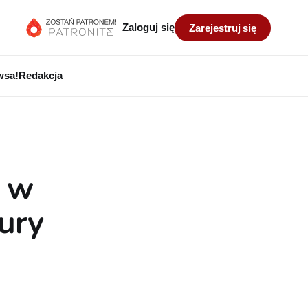
Zaloguj się
Zarejestruj się
wsa!
Redakcja
a w
ury