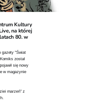
ntrum Kultury
ve, na której
latach 80. w
 gazety "Świat
 Komiks został
pojawił się nowy
kże w magazynie
ziei marzeń” z
h.