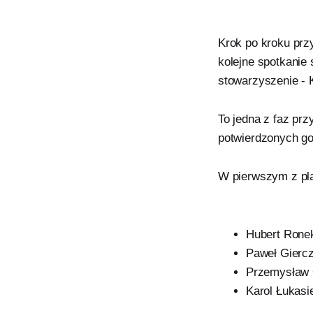
Krok po kroku prz
kolejne spotkanie
stowarzyszenie - 
To jedna z faz pr
potwierdzonych goś
W pierwszym z pl
Hubert Ronek
Paweł Giercza
Przemysław O
Karol Łukasi