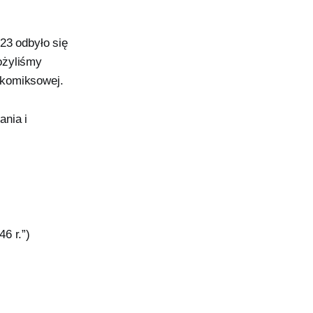
23 odbyło się
ożyliśmy
i komiksowej.
ania i
6 r.”)