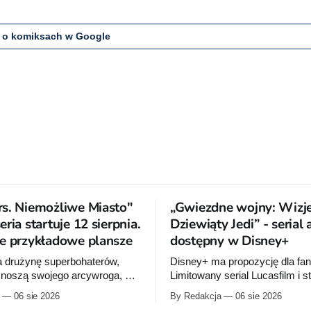
 o komiksach w Google
s. Niemożliwe Miasto"
„Gwiezdne wojny: Wizje
ria startuje 12 sierpnia.
Dziewiąty Jedi” - serial
e przykładowe plansze
dostępny w Disney+
a drużynę superbohaterów,
Disney+ ma propozycję dla fa
 znoszą swojego arcywroga, a
Limitowany serial Lucasfilm i s
 orbity schodzi Popielne
Production I.G rozwija historię
06 sie 2026
By Redakcja
06 sie 2026
 z królem Arturem na czele.
zapoczątkowaną w krótkomet