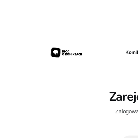
do mnie, jeszcze raz”, którego pierwsze
Pierwszy t
wydanie ukazało się w 2015 roku.
autorstwa 
sklepów 12
przykładow
Komik
Zarej
Zalogowan