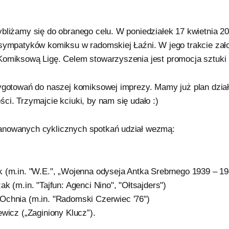
ybliżamy się do obranego celu. W poniedziałek 17 kwietnia 20
 sympatyków komiksu w radomskiej Łaźni. W jego trakcie zał
Komiksową Ligę. Celem stowarzyszenia jest promocja sztuk
zygotowań do naszej komiksowej imprezy. Mamy już plan dział
ci. Trzymajcie kciuki, by nam się udało :)
anowanych cyklicznych spotkań udział wezmą:
 (m.in. "W.E.", „Wojenna odyseja Antka Srebrnego 1939 – 194
k (m.in. "Tajfun: Agenci Nino", "Ołtsajders")
chnia (m.in. "Radomski Czerwiec '76")
ewicz („Zaginiony Klucz”).