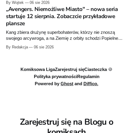
By Wojtek
06 sie 2026
raz”, którego pierwsze wydanie ukazało się w 2015 roku.
„Avengers. Niemożliwe Miasto" – nowa seria
startuje 12 sierpnia. Zobaczcie przykładowe
plansze
Kang zbiera drużynę superbohaterów, którzy nie znoszą
swojego arcywroga, a na Ziemię z orbity schodzi Popielne
Przymierze z królem Arturem na czele. Pierwszy tom nowej
By Redakcja
06 sie 2026
serii Avengers autorstwa Jeda MacKaya trafia do sklepów 12
sierpnia. Rzućcie okiem na przykładowe plansze.
Komiksowa Liga
Zarejestruj się
Ciasteczka 🍪
Polityka prywatności
Regulamin
Powered by
Ghost
and
Diffico.
Zarejestruj się na Blogu o
komiksach