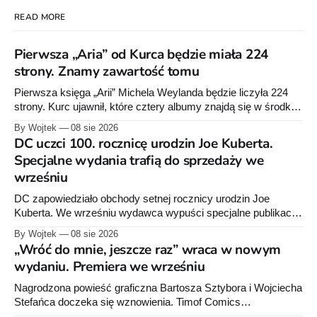
READ MORE
Pierwsza „Aria” od Kurca będzie miała 224
strony. Znamy zawartość tomu
Pierwsza księga „Arii” Michela Weylanda będzie liczyła 224
strony. Kurc ujawnił, które cztery albumy znajdą się w środku i
zapowiedział około 30 stron dodatków.
By Wojtek
08 sie 2026
DC uczci 100. rocznicę urodzin Joe Kuberta.
Specjalne wydania trafią do sprzedaży we
wrześniu
DC zapowiedziało obchody setnej rocznicy urodzin Joe
Kuberta. We wrześniu wydawca wypuści specjalne publikacje
poświęcone twórcy „Sgt. Rocka”, z których dwie trafią do
By Wojtek
08 sie 2026
sprzedaży niemal dokładnie w dniu jego urodzin.
„Wróć do mnie, jeszcze raz” wraca w nowym
wydaniu. Premiera we wrześniu
Nagrodzona powieść graficzna Bartosza Sztybora i Wojciecha
Stefańca doczeka się wznowienia. Timof Comics
przygotowuje nową edycję albumu „Wróć do mnie, jeszcze