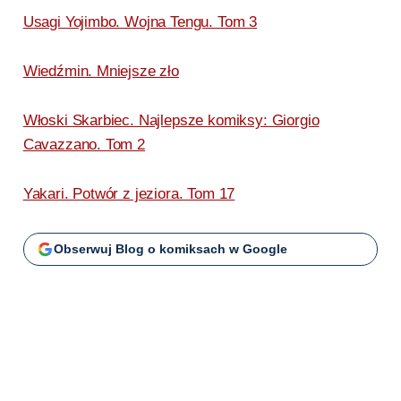
Usagi Yojimbo. Wojna Tengu. Tom 3
Wiedźmin. Mniejsze zło
Włoski Skarbiec. Najlepsze komiksy: Giorgio
Cavazzano. Tom 2
Yakari. Potwór z jeziora. Tom 17
Obserwuj Blog o komiksach w Google