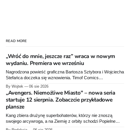
READ MORE
„Wróć do mnie, jeszcze raz” wraca w nowym
wydaniu. Premiera we wrześniu
Nagrodzona powieść graficzna Bartosza Sztybora i Wojciecha
Stefańca doczeka się wznowienia. Timof Comics
przygotowuje nową edycję albumu „Wróć do mnie, jeszcze
By Wojtek
06 sie 2026
raz”, którego pierwsze wydanie ukazało się w 2015 roku.
„Avengers. Niemożliwe Miasto" – nowa seria
startuje 12 sierpnia. Zobaczcie przykładowe
plansze
Kang zbiera drużynę superbohaterów, którzy nie znoszą
swojego arcywroga, a na Ziemię z orbity schodzi Popielne
Przymierze z królem Arturem na czele. Pierwszy tom nowej
By Redakcja
06 sie 2026