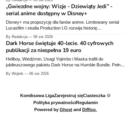
serii Avengers autorstwa Jeda MacKaya trafia do sklepów 12
„Gwiezdne wojny: Wizje - Dziewiąty Jedi” -
sierpnia. Rzućcie okiem na przykładowe plansze.
serial anime dostępny w Disney+
Disney+ ma propozycję dla fanów anime. Limitowany serial
Lucasfilm i studia Production I.G rozwija historię
zapoczątkowaną w krótkometrażówkach „Dziewiąty Jedi”
By Redakcja
06 sie 2026
oraz „Dziewiąty Jedi: Dziecko nadziei" z serii „Gwiezdne
Dark Horse świętuje 40-lecie. 40 cyfrowych
wojny: Wizje”. Wszystkie osiem odcinków jest już dostępnych
publikacji za niespełna 19 euro
w Disney+.
Hellboy, Wiedźmin, Usagi Yojimbo i Maska trafili do
jubileuszowego pakietu Dark Horse na Humble Bundle. Pełny
zestaw obejmuje 40 cyfrowych publikacji i kosztuje 18,71
By Wojtek
06 sie 2026
euro. Oferta kończy się 13 sierpnia.
Komiksowa Liga
Zarejestruj się
Ciasteczka 🍪
Polityka prywatności
Regulamin
Powered by
Ghost
and
Diffico.