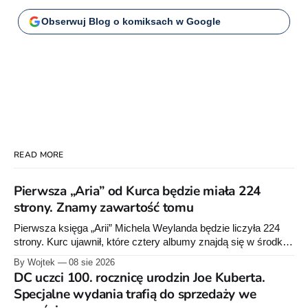
Obserwuj Blog o komiksach w Google
READ MORE
Pierwsza „Aria” od Kurca będzie miała 224
strony. Znamy zawartość tomu
Pierwsza księga „Arii” Michela Weylanda będzie liczyła 224
strony. Kurc ujawnił, które cztery albumy znajdą się w środku i
zapowiedział około 30 stron dodatków.
By Wojtek
08 sie 2026
DC uczci 100. rocznicę urodzin Joe Kuberta.
Specjalne wydania trafią do sprzedaży we