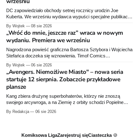
wrześniu
DC zapowiedziało obchody setnej rocznicy urodzin Joe
Kuberta. We wrześniu wydawca wypuści specjalne publikacje
poświęcone twórcy „Sgt. Rocka”, z których dwie trafią do
By Wojtek
08 sie 2026
sprzedaży niemal dokładnie w dniu jego urodzin.
„Wróć do mnie, jeszcze raz” wraca w nowym
wydaniu. Premiera we wrześniu
Nagrodzona powieść graficzna Bartosza Sztybora i Wojciecha
Stefańca doczeka się wznowienia. Timof Comics
przygotowuje nową edycję albumu „Wróć do mnie, jeszcze
By Wojtek
06 sie 2026
raz”, którego pierwsze wydanie ukazało się w 2015 roku.
„Avengers. Niemożliwe Miasto" – nowa seria
startuje 12 sierpnia. Zobaczcie przykładowe
plansze
Kang zbiera drużynę superbohaterów, którzy nie znoszą
swojego arcywroga, a na Ziemię z orbity schodzi Popielne
Przymierze z królem Arturem na czele. Pierwszy tom nowej
By Redakcja
06 sie 2026
serii Avengers autorstwa Jeda MacKaya trafia do sklepów 12
sierpnia. Rzućcie okiem na przykładowe plansze.
Komiksowa Liga
Zarejestruj się
Ciasteczka 🍪