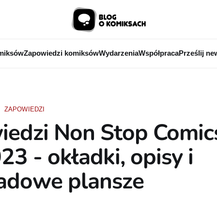
miksów
Zapowiedzi komiksów
Wydarzenia
Współpraca
Prześlij ne
ZAPOWIEDZI
iedzi Non Stop Comic
23 - okładki, opisy i
ładowe plansze