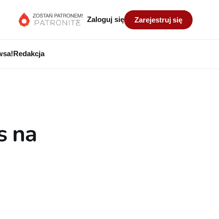
Zaloguj się
Zarejestruj się
wsa!
Redakcja
s na