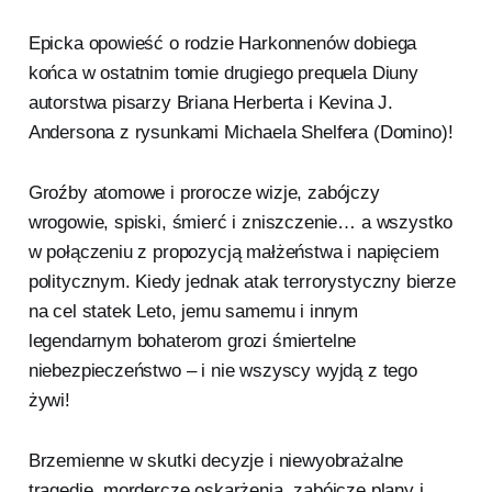
Epicka opowieść o rodzie Harkonnenów dobiega
końca w ostatnim tomie drugiego prequela Diuny
autorstwa pisarzy Briana Herberta i Kevina J.
Andersona z rysunkami Michaela Shelfera (Domino)!
Groźby atomowe i prorocze wizje, zabójczy
wrogowie, spiski, śmierć i zniszczenie… a wszystko
w połączeniu z propozycją małżeństwa i napięciem
politycznym. Kiedy jednak atak terrorystyczny bierze
na cel statek Leto, jemu samemu i innym
legendarnym bohaterom grozi śmiertelne
niebezpieczeństwo – i nie wszyscy wyjdą z tego
żywi!
Brzemienne w skutki decyzje i niewyobrażalne
tragedie, mordercze oskarżenia, zabójcze plany i