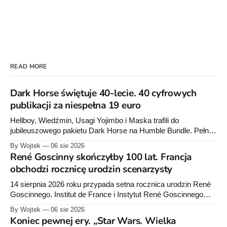
READ MORE
Dark Horse świętuje 40-lecie. 40 cyfrowych
publikacji za niespełna 19 euro
Hellboy, Wiedźmin, Usagi Yojimbo i Maska trafili do
jubileuszowego pakietu Dark Horse na Humble Bundle. Pełny
zestaw obejmuje 40 cyfrowych publikacji i kosztuje 18,71
By Wojtek
06 sie 2026
euro. Oferta kończy się 13 sierpnia.
René Goscinny skończyłby 100 lat. Francja
obchodzi rocznicę urodzin scenarzysty
14 sierpnia 2026 roku przypada setna rocznica urodzin René
Goscinnego. Institut de France i Instytut René Goscinnego
przygotowały obchody oraz premiery książek Pascala
By Wojtek
06 sie 2026
Ory’ego i Catel.
Koniec pewnej ery. „Star Wars. Wielka