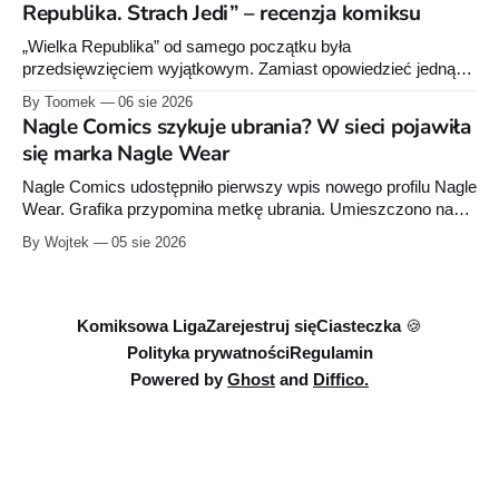
Republika. Strach Jedi” – recenzja komiksu
„Wielka Republika” od samego początku była
przedsięwzięciem wyjątkowym. Zamiast opowiedzieć jedną
historię w jednej serii książek czy komiksów, Lucasfilm
By Toomek
06 sie 2026
zdecydował się stworzyć rozbudowany projekt wydawniczy
Nagle Comics szykuje ubrania? W sieci pojawiła
obejmujący powieści dla dorosłych, młodzieży i młodszych
się marka Nagle Wear
czytelników, komiksy Marvela i Dark Horse'a, słuchowiska
oraz opowiadania. Wszystkie te elementy wzajemnie się
Nagle Comics udostępniło pierwszy wpis nowego profilu Nagle
uzupełniają, tworząc
Wear. Grafika przypomina metkę ubrania. Umieszczono na
niej informacje „100% cotton”, „Made in Poland” oraz symbole
By Wojtek
05 sie 2026
dotyczące prania. Powstała też osobna domena internetowa
pod nazwą marki.
Komiksowa Liga
Zarejestruj się
Ciasteczka 🍪
Polityka prywatności
Regulamin
Powered by
Ghost
and
Diffico.