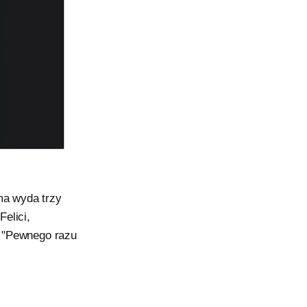
ma wyda trzy
elici,
m "Pewnego razu