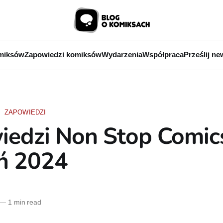
miksów
Zapowiedzi komiksów
Wydarzenia
Współpraca
Prześlij ne
ZAPOWIEDZI
iedzi Non Stop Comic
ń 2024
—
1 min read