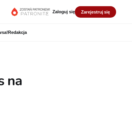
Zaloguj się
Zarejestruj się
wsa!
Redakcja
s na