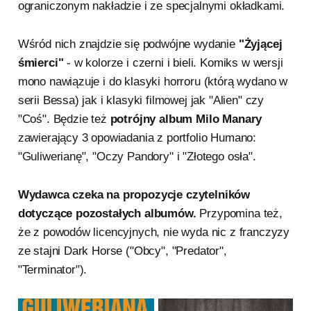
ograniczonym nakładzie i ze specjalnymi okładkami.
Wśród nich znajdzie się podwójne wydanie
"Żyjącej
śmierci"
- w kolorze i czerni i bieli. Komiks w wersji
mono nawiązuje i do klasyki horroru (którą wydano w
serii Bessa) jak i klasyki filmowej jak "Alien" czy
"Coś". Będzie też
potrójny album Milo Manary
zawierający 3 opowiadania z portfolio Humano:
"Guliwerianę", "Oczy Pandory" i "Złotego osła".
Wydawca czeka na propozycje czytelników
dotyczące pozostałych albumów.
Przypomina też,
że z powodów licencyjnych, nie wyda nic z franczyzy
ze stajni Dark Horse ("Obcy", "Predator",
"Terminator").