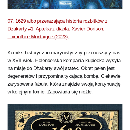
07. 1629 albo przerażająca historia rozbitków z
Dżakarty #1. Aptekarz diabła. Xavier Dorison,
Thimothee Montaigne (2023).
Komiks historyczno-marynistyczny przenoszący nas
w XVII wiek. Holenderska kompania kupiecka wysyła
na misję do Dżakarty swój statek. Okręt pełen jest
degeneratów i przypomina tykającą bombę. Ciekawie
zarysowana fabuła, która znajdzie swoją kontynuację
w kolejnym tomie. Zapowiada się nieźle.