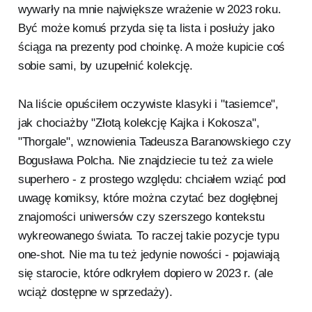
wywarły na mnie największe wrażenie w 2023 roku.
Być może komuś przyda się ta lista i posłuży jako
ściąga na prezenty pod choinkę. A może kupicie coś
sobie sami, by uzupełnić kolekcję.
Na liście opuściłem oczywiste klasyki i "tasiemce",
jak chociażby "Złotą kolekcję Kajka i Kokosza",
"Thorgale", wznowienia Tadeusza Baranowskiego czy
Bogusława Polcha. Nie znajdziecie tu też za wiele
superhero - z prostego względu: chciałem wziąć pod
uwagę komiksy, które można czytać bez dogłębnej
znajomości uniwersów czy szerszego kontekstu
wykreowanego świata. To raczej takie pozycje typu
one-shot. Nie ma tu też jedynie nowości - pojawiają
się starocie, które odkryłem dopiero w 2023 r. (ale
wciąż dostępne w sprzedaży).