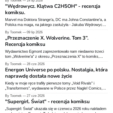
By Toomek
14 lip 2026
Byliśmy na miejscu, spisaliśmy najciekawsze tytuły: od
"Wędrowycz. Klątwa C2H5OH" - recenzja
„Invincible" przez „Monstress" po komiksy, z których wyrosły
komiksu.
znane filmy.
Marvel ma Doktora Strange’a, DC ma Johna Constantine’a, a
Polska ma maga, na jakiego zasłużyła - Jakuba Wędrowycza.
Nie w pelerynie, nie z magicznym amuletem na piersi i nie z
By Toomek
09 lip 2026
miną człowieka, który zna tajemnice wszechświata. A jego
„Przeznaczenie X. Wolverine. Tom 3”.
perypetie dane jest nam poznać za sprawą komiksu
Recenzja komiksu
wydanego kilka dni
Wydawnictwo Egmont zaprezentowało nam niedawno trzeci
tom „Wolverine’a” z okresu „Przeznaczenia X” to komiks,
który właściwie od pierwszych stron mówi: nie przyszliście tu
By Toomek
28 cze 2026
na herbatkę i ploteczki. Przyszliście po pazury, krew i Logana,
Energon Universe po polsku. Nostalgia, która
który znowu musi sprzątać po cudzych genialnych
naprawdę dostała nowe życie
pomysłach. Benjamin Percy, który moim zdaniem świetnie
pisał Ghost
Kiedy w moje ręce trafiły pierwsze tomy „Void Rivals” i
„Transformers”, wydawane w Polsce przez Nagle! Comics,
byłem przede wszystkim zaciekawiony. Nie rzuciłem
By Toomek
27 cze 2026
wszystkiego, żeby natychmiast zgłębiać kilkadziesiąt lat
"Supergirl. Świat" - recenzja komiksu
historii Autobotów, Deceptikonów i G.I. Joe, nie zacząłem też
wykupywać figurek z drugiej ręki. Po prostu przeczytałem oba
„Supergirl: Świat” ukazała się w czerwcu 2026 roku nakładem