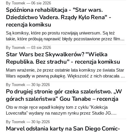
historię w jednej serii książek czy komiksów, Lucasfilm
By Toomek
06 sie 2026
zdecydował się stworzyć rozbudowany projekt wydawniczy
Spóźniona rehabilitacja - "Star wars.
obejmujący powieści dla dorosłych, młodzieży i młodszych
Dziedzictwo Vadera. Rządy Kylo Rena" -
czytelników, komiksy Marvela i Dark Horse'a, słuchowiska
recenzja komiksu
oraz opowiadania. Wszystkie te elementy wzajemnie się
uzupełniają, tworząc
Są komiksy, które po prostu rozwijają uniwersum. Są też
takie, które próbują naprawić błędy pozostawione przez filmy.
„Star Wars. Dziedzictwo Vadera. Rządy Kylo Rena”, pierwszy
By Toomek
03 sie 2026
tom najnowszej serii Charlesa Soule'a wydanej w Polsce
Star Wars bez Skywalkerów? "Wielka
przez Egmont, zdecydowanie należy do tej drugiej kategorii.
Republika. Bez strachu" - recenzja komiksu
To opowieść rozgrywająca się po wydarzeniach z
Mam wrażenie, że przez ostatnie lata komiksy ze świata Star
Wars wpadły w pewną pułapkę. Większość z nich obracała się
wokół tych samych bohaterów i tych samych wydarzeń. Luke,
By Toomek
30 lip 2026
Vader, Leia, Boba Fett - świetne postacie, ale ile razy można
Po drugiej stronie gór czeka szaleństwo. „W
opowiadać historię pomiędzy kolejnymi filmami? Dlatego,
górach szaleństwa” Gou Tanabe – recenzja
kiedy wystartował projekt „Wielka Republika”
Oto w moje ręce wpadł kolejny tom z cyklu "Kolekcja
Lovecrafta" wydany na naszym rynku przez Studio JG.
Usiądźmy więc wygodnie i wyruszmy w fantastyczną podróż
By Toomek
30 lip 2026
na dalekie południe gdzie... możemy się porządnie
Marvel odsłania karty na San Diego Comic-
wystraszyć. Drodzy państwa, witam pośród szczytów Gór