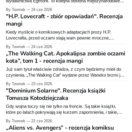
albumy i
wydawnictwa Egmont. To kolejna odsłona międzynarodowego
projektu DC, w którym twórcy z różnych krajów dostają
By Toomek
24 cze 2026
jednego bohatera i kilka stron, by opowiedzieć historię po
"H.P. Lovecraft - zbiór opowiadań". Recenzja
swojemu. Tym razem padło na Karę Zor-El, czyli Supergirl.
mangi
Nie jestem wielkim fanem DC. W dzieciństwie
Kiedy myślicie o komiksowych adaptacjach prozy H.P.
Lovecrafta, przed oczami stają wam pewnie mroczne,
amerykańskie powieści graficzne. A tu psikus, bo na scenę
By Toomek
24 cze 2026
wchodzi Gou Tanabe. Ten japoński mangaka wziął na warsztat
„The Walking Cat. Apokalipsa zombie oczami
duszny, nowoangielski nihilizm i przepuścił go przez unikalną,
kota”, tom 1 - recenzja mangi
azjatycką wrażliwość. Dzięki wydawnictwu Studio JG
dostaliśmy gruby tom
Już sam tytuł właściwie zdradza, z czym będziemy mieli do
czynienia. „The Walking Cat” wydane przez Waneko brzmi jak
kocia odpowiedź na kirkmanowe „The Walking Dead” i, co tu
By Toomek
23 cze 2026
dużo mówić, skojarzenie jest jak najbardziej trafne. Świat
"Dominium Solarne". Recenzja książki
opanowały żywe trupy, cywilizacja legła w gruzach, a garstka
Tomasza Kołodziejczaka
ocalałych próbuje jakoś odnaleźć
Gdy wojna toczy się nie tylko na froncie. Są takie książki,
które po latach pokrywają się kurzem zapomnienia, i takie,
które mimo zmiany realiów wciąż potrafią uderzyć obuchem w
By Toomek
22 cze 2026
łeb. Tomasz Kołodziejczak wydał „Kolory sztandarów” w 1996
„Aliens vs. Avengers” - recenzja komiksu
roku. Polska zachłystywała się wtedy kapitalizmem, Internet