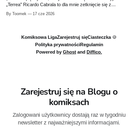
oraz
„Terrea” Ricardo Cabrala to dla mnie zetknięcie się z
komiksem innym niż - mówiąc w dużym uproszczeniu -
By Toomek
17 cze 2026
superhero. Dzieło portugalskiego artysty zaciekawiło mnie
chociażby tym, że jest w głównej mierze czarno-białe. Tym
chętniej zabrałem się do lektury. I muszę przyznać,
Komiksowa Liga
Zarejestruj się
Ciasteczka 🍪
Polityka prywatności
Regulamin
Powered by
Ghost
and
Diffico.
Zarejestruj się na Blogu o
komiksach
Zalogowani użytkownicy dostają raz w tygodniu
newsletter z najważniejszymi informacjami.