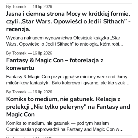
moje ręce wpadł kolejny tom wydany przez Studiu JG. Proszę
By Toomek
19 lip 2026
państwa, autobus do Innsmouth zajechał! „Widmo nad
Jasna i ciemna strona Mocy w krótkiej formie,
Innsmouth” to jedna z tych mang, które najlepiej czytać
czyli „Star Wars. Opowieści o Jedi i Sithach” -
późnym wieczorem, kiedy za oknem jest ciemno, w
recenzja.
mieszkaniu
Wydana nakładem wydawnictwa Olesiejuk książka „Star
Wars. Opowieści o Jedi i Sithach” to antologia, która robi
dokładnie to, co obiecuje tytuł: pozwala wrócić do znanych
By Toomek
16 lip 2026
bohaterów i spojrzeć na nich z nieco innej strony. Dziesięciu
Fantasy & Magic Con – fotorelacja z
autorów zabiera czytelnika w różne okresy historii odległej
konwentu
galaktyki, od czasów Wielkiej Republiki po przygody
Fantasy & Magic Con przyciągnął w miniony weekend tłumy
miłośników fantastyki. Było kolorowo i gwarno, ale kto szukał
stoisk wydawnictw książkowych i komiksowych, mógł poczuć
By Toomek
16 lip 2026
niedosyt. Zobaczcie, jak wyglądała impreza.
Komiks to medium, nie gatunek. Relacja z
prelekcji „Nie tylko peleryny" na Fantasy and
Magic Con
Komiks to medium, nie gatunek — pod tym hasłem
Comicbastian poprowadził na Fantasy and Magic Con w
Warszawie prelekcję o tym, co czeka poza Marvelem i DC.