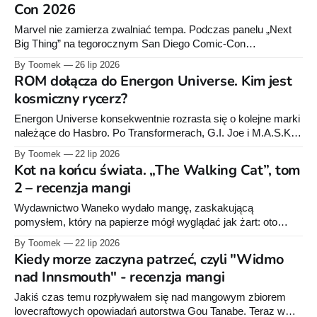
Con 2026
Szaleństwa. Czytając Lovecrafta, często próbujemy sami
nadać kształt
Marvel nie zamierza zwalniać tempa. Podczas panelu „Next
Big Thing” na tegorocznym San Diego Comic-Con
wydawnictwo zaprezentowało plany na najbliższe miesiące, a
By Toomek
26 lip 2026
wśród zapowiedzi znalazły się zarówno finały długo
ROM dołącza do Energon Universe. Kim jest
rozwijanych historii, jak i zupełnie nowe serie. Hulk War:
kosmiczny rycerz?
Infernal Rage - wielki finał „Age of Monsters” Phillip Kennedy
Johnson od
Energon Universe konsekwentnie rozrasta się o kolejne marki
należące do Hasbro. Po Transformerach, G.I. Joe i M.A.S.K.
przyszła pora na bohatera nieco mniej znanego polskim
By Toomek
22 lip 2026
czytelnikom, ale otoczonego w Stanach Zjednoczonych
Kot na końcu świata. „The Walking Cat”, tom
prawdziwym kultem. ROM, nazywany największym spośród
2 – recenzja mangi
Kosmicznych Rycerzy, oficjalnie otrzymał swoje miejsce w
komiksowym świecie
Wydawnictwo Waneko wydało mangę, zaskakującą
pomysłem, który na papierze mógł wyglądać jak żart: oto
apokalipsę zombie obserwujemy, podążając za białym kotem.
By Toomek
22 lip 2026
Tomo Kitaoka szybko pokazał jednak, że nie interesuje go
Kiedy morze zaczyna patrzeć, czyli "Widmo
parodia „The Walking Dead” ani seria gagów o zwierzaku
nad Innsmouth" - recenzja mangi
uciekającym przed żywymi trupami. Yuki był dla niego
sposobem na opowiadanie
Jakiś czas temu rozpływałem się nad mangowym zbiorem
lovecraftowych opowiadań autorstwa Gou Tanabe. Teraz w