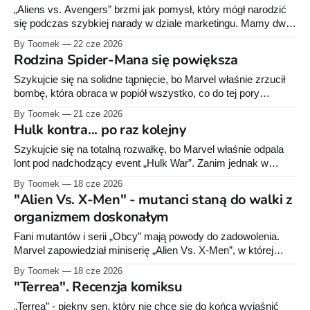
raczkował, a rodzima fantastyka próbowała rozpaczliwie
„Aliens vs. Avengers” brzmi jak pomysł, który mógł narodzić
się podczas szybkiej narady w dziale marketingu. Mamy dwie
wielkie marki, więc wystarczy wrzucić je do jednego komiksu i
By Toomek
22 cze 2026
pozwolić fanom sprawdzić, co się stanie, kiedy Hulk spotka
Rodzina Spider-Mana się powiększa
ksenomorfa. Brzmi cudacznie? Jeszcze jak. I właśnie dlatego
sięgnąłem po ten komiks. Za
Szykujcie się na solidne tąpnięcie, bo Marvel właśnie zrzucił
bombę, która obraca w popiół wszystko, co do tej pory
wiedzieliśmy o rodzinie Petera Parkera. Uwaga! News
By Toomek
21 cze 2026
zawiera spoilery na temat "Amazing Spider-Man #30"!
Hulk kontra... po raz kolejny
Wiadomo, że w mitologii Spider-Mana domowe ognisko to
świętość - śmierć wujka Bena ukształtowała
Szykujcie się na totalną rozwałkę, bo Marvel właśnie odpala
lont pod nadchodzący event „Hulk War”. Zanim jednak w
przyszłym roku wybuchnie otwarta wojna, czeka nas ostra
By Toomek
18 cze 2026
rozgrzewka. Wydawnictwo zapowiedziało serię komiksowych
"Alien Vs. X-Men" - mutanci staną do walki z
jednostrzałów pod szyldem „Infernal Hulk Vs.”, które pociągną
organizmem doskonałym
dalej mroczne wątki z genialnie przyjętej serii Phillipa
Kennedy’ego Johnsona
Fani mutantów i serii „Obcy” mają powody do zadowolenia.
Marvel zapowiedział miniserię „Alien Vs. X-Men”, w której
drogi X-Menów skrzyżują się z jednymi z najgroźniejszych
By Toomek
18 cze 2026
stworzeń w historii science-fiction. Za scenariusz odpowiadają
"Terrea". Recenzja komiksu
między innymi Kieron Gillen i legenda mutantów, Chris
Claremont, natomiast rysunki przygotowują Ryan Stegman
„Terrea” - piękny sen, który nie chce się do końca wyjaśnić